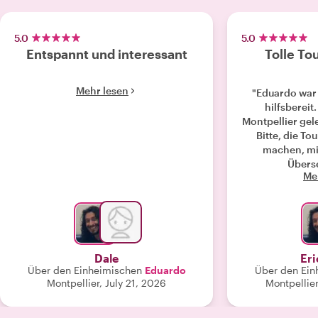
5.0
5.0
Entspannt und interessant
Tolle To
Mehr lesen
"Eduardo war
hilfsbereit.
Montpellier gel
Bitte, die To
machen, mi
Übers
Me
Dale
Er
Über den Einheimischen
Eduardo
Über den Ein
Montpellier, July 21, 2026
Montpellier