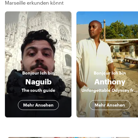
Marseille erkunden könnt
Bonjour
Ich bin
Bonjour
Ich bin
Naguib
Anthony
The south guide
Unforgettable Odyssey from a third perspective. Unforgettable.
Mehr Ansehen
Mehr Ansehen