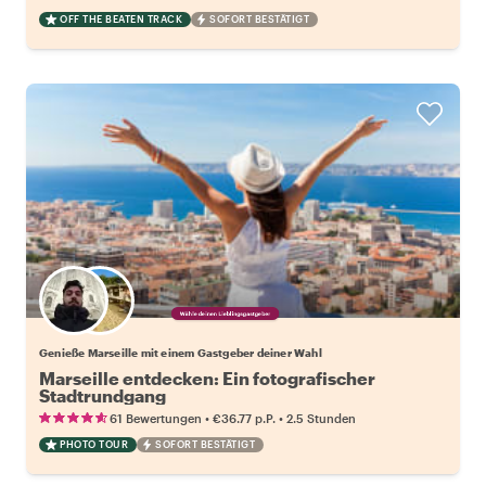
OFF THE BEATEN TRACK
SOFORT BESTÄTIGT
Wähle deinen Lieblingsgastgeber
Genieße Marseille mit einem Gastgeber deiner Wahl
Marseille entdecken: Ein fotografischer
Stadtrundgang
•
•
61 Bewertungen
€36.77
p.P.
2.5 Stunden
PHOTO TOUR
SOFORT BESTÄTIGT