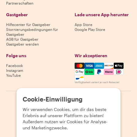
Partnerschaften
Gastgeber
Lade unsere App herunter
Hilfecenter für Gastgeber
App Store
Stornierungsbedingungen für
Google Play Store
Gastgeber
AGB für Gastgeber
Gastgeber werden
Folge uns
Wir akzeptieren
Mastercard, Visa, Amex, Di
Facebook
Instagram
YouTube
Verfügbarkeit variiert je nach Reiseziel
Cookie-Einwilligung
©
2026
Withlocals.com
|
Datenschutzerklärung
|
Cookies
|
Seitenübersicht
Wir verwenden Cookies, um dir das beste
Erlebnis auf unserer Plattform zu bieten!
Außerdem nutzen wir Cookies für Analyse-
und Marketingzwecke.