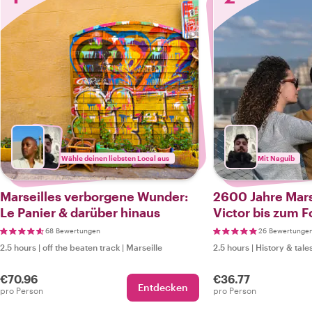
Wähle deinen liebsten Local aus
Mit Naguib
Marseilles verborgene Wunder:
2600 Jahre Marse
Le Panier & darüber hinaus
Victor bis zum F
68 Bewertungen
26 Bewertunge
2.5 hours
|
off the beaten track
|
Marseille
2.5 hours
|
History & tale
€70.96
€36.77
Entdecken
pro Person
pro Person