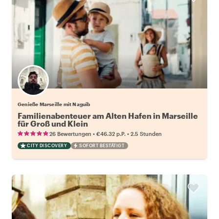
Genieße Marseille mit Naguib
Familienabenteuer am Alten Hafen in Marseille
für Groß und Klein
•
•
26 Bewertungen
€46.32
p.P.
2.5 Stunden
CITY DISCOVERY
SOFORT BESTÄTIGT