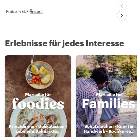
Preise in EUR
·
Ändern
Erlebnisse für jedes Interesse
Marseille für
Marseille für
Privatdinner • Delikatessen •
Schatzsuchen • Kunst &
Lebensmittelmärkte
...
Handwerk • Kochkurse
...