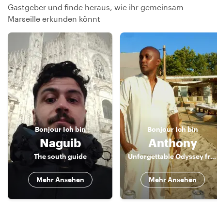
Gastgeber und finde heraus, wie ihr gemeinsam
Marseille erkunden könnt
Bonjour
Ich bin
Bonjour
Ich bin
Naguib
Anthony
The south guide
Unforgettable Odyssey from a third perspective. Unforgettable.
Mehr Ansehen
Mehr Ansehen