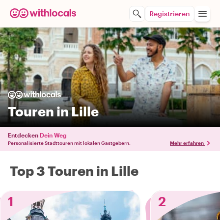
Registrieren
Touren in Lille
Entdecken
Dein Weg
Personalisierte Stadttouren mit lokalen Gastgebern.
Mehr erfahren
Top 3 Touren in Lille
1
2