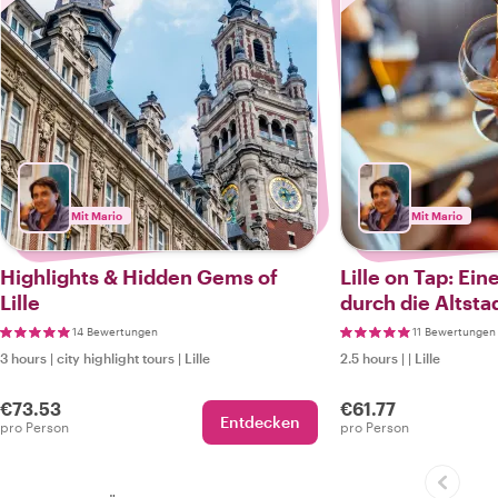
Mit Mario
Mit Mario
Highlights & Hidden Gems of
Lille on Tap: Ein
Lille
durch die Altsta
14 Bewertungen
11 Bewertungen
3 hours
|
city highlight tours
|
Lille
2.5 hours
|
|
Lille
€73.53
€61.77
Entdecken
pro Person
pro Person