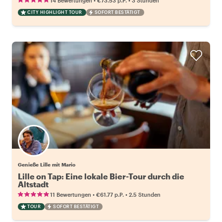
14 Bewertungen
€73.53
p.P.
3 Stunden
CITY HIGHLIGHT TOUR
SOFORT BESTÄTIGT
Genieße Lille mit Mario
Lille on Tap: Eine lokale Bier-Tour durch die
Altstadt
•
•
11 Bewertungen
€61.77
p.P.
2.5 Stunden
TOUR
SOFORT BESTÄTIGT