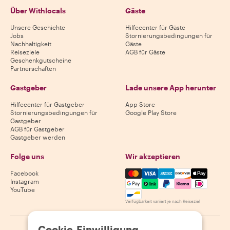
Über Withlocals
Gäste
Unsere Geschichte
Hilfecenter für Gäste
Jobs
Stornierungsbedingungen für
Nachhaltigkeit
Gäste
Reiseziele
AGB für Gäste
Geschenkgutscheine
Partnerschaften
Gastgeber
Lade unsere App herunter
Hilfecenter für Gastgeber
App Store
Stornierungsbedingungen für
Google Play Store
Gastgeber
AGB für Gastgeber
Gastgeber werden
Folge uns
Wir akzeptieren
Mastercard, Visa, Amex, Di
Facebook
Instagram
YouTube
Verfügbarkeit variiert je nach Reiseziel
Cookie-Einwilligung