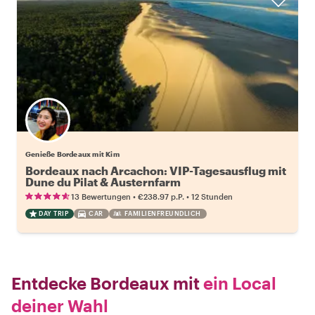
Genieße Bordeaux mit Kim
Bordeaux nach Arcachon: VIP-Tagesausflug mit
Dune du Pilat & Austernfarm
•
•
13 Bewertungen
€238.97
p.P.
12 Stunden
DAY TRIP
CAR
FAMILIENFREUNDLICH
Entdecke Bordeaux mit
ein Local
deiner Wahl