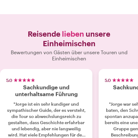
Reisende
lieben
unsere
Einheimischen
Bewertungen von Gästen über unsere Touren und
Einheimischen
5.0
5.0
Sachkundige und
Sachkundi
unterhaltsame Führung
"Jorge ist ein sehr kundiger und
"Jorge war seh
sympathischer Guide, der es versteht,
baten, den Sch
die Tour so abwechslungsreich zu
spontan anzupa
gestalten, dass Geschichte erfahrbar
bereits eine une
und lebendig, aber nie langweilig
Gruppe gem
wird. Hat viele Empfehlungen für den
Beschreibung