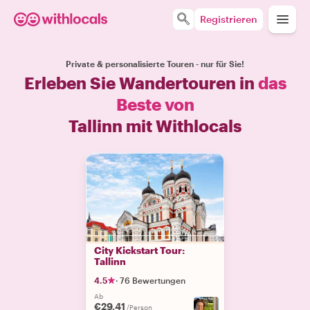
Registrieren
Private & personalisierte Touren - nur für Sie!
Erleben Sie Wandertouren in
das
Beste von
Tallinn mit Withlocals
City Kickstart Tour:
Tallinn
4.5
·
76 Bewertungen
Ab
€29.41
/Person