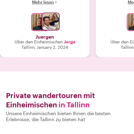
Mehr lesen
Me
Aufenthalt und individualisiert die
interessant und
Tour je nach Wunsch seiner Gäste. In
die Tour mit e
jeder Hinsicht empfehlenswert!"
Tallinn auß
b
Juergen
Über den Einheimischen
Jorge
Über den E
Tallinn, January 2, 2024
Tallinn
Private wandertouren mit
Einheimischen
in Tallinn
Unsere Einheimischen bieten Ihnen die besten
Erlebnisse, die Tallinn zu bieten hat