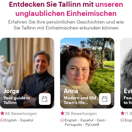
Entdecken Sie Tallinn mit
unseren
unglaublichen Einheimischen
Erfahren Sie ihre persönlichen Geschichten und wie
Sie Tallinn mit Einheimischen erkunden können
Jorge
Anna
Ev
Your guide in
Modern and Old
Foo
Tallinn
Town’s life
to h
specialist
48 Bewertungen
28 Bewertungen
11 
English・Español
English・Español・Eesti・
Eng
Português・Русский