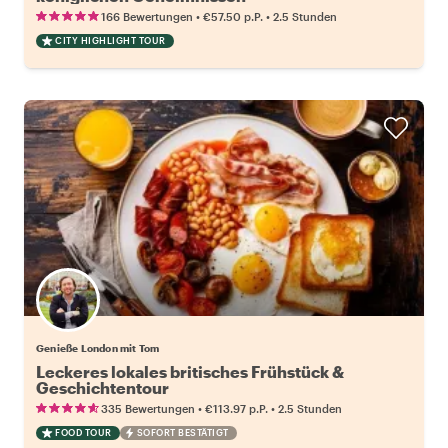
•
•
166 Bewertungen
€57.50
p.P.
2.5 Stunden
CITY HIGHLIGHT TOUR
Genieße London mit Tom
Leckeres lokales britisches Frühstück &
Geschichtentour
•
•
335 Bewertungen
€113.97
p.P.
2.5 Stunden
FOOD TOUR
SOFORT BESTÄTIGT