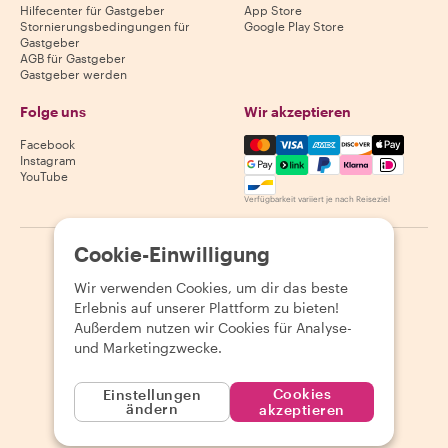
Hilfecenter für Gastgeber
App Store
Stornierungsbedingungen für
Google Play Store
Gastgeber
AGB für Gastgeber
Gastgeber werden
Folge uns
Wir akzeptieren
Mastercard, Visa, Amex, Di
Facebook
Instagram
YouTube
Verfügbarkeit variiert je nach Reiseziel
Cookie-Einwilligung
©
2026
Withlocals.com
|
Datenschutzerklärung
|
Cookies
|
Seitenübersicht
Wir verwenden Cookies, um dir das beste
Erlebnis auf unserer Plattform zu bieten!
Außerdem nutzen wir Cookies für Analyse-
und Marketingzwecke.
Cookies
Einstellungen
ändern
akzeptieren