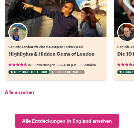
Wähle deinen Lieblingsgastgeber
Genieße London mit einem Gastgeber deiner Wahl
Genieße Lo
Highlights & Hidden Gems of London
Die 10
•
•
415 Bewertungen
€63.98
p.P.
3 Stunden
CITY HIGHLIGHT TOUR
SOFORT BESTÄTIGT
FOOD 
Alle ansehen
Alle Entdeckungen in England ansehen