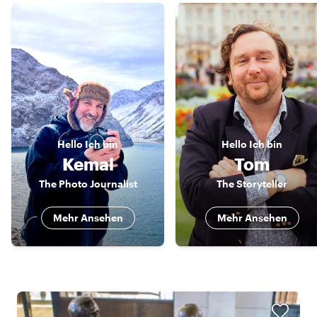
Hello
Ich bin
Hello
Ich bin
Kemal
Tom
The Photo Journalist
The Storyteller
Mehr Ansehen
Mehr Ansehen