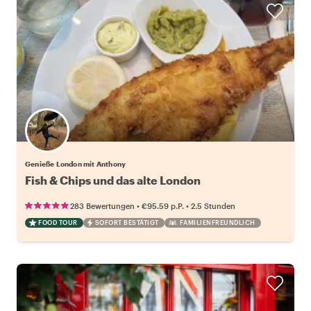
Genieße London mit Anthony
Fish & Chips und das alte London
•
•
283 Bewertungen
€95.59
p.P.
2.5 Stunden
FOOD TOUR
SOFORT BESTÄTIGT
FAMILIENFREUNDLICH