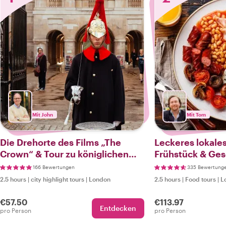
Mit John
Mit Tom
Die Drehorte des Films „The
Leckeres lokales
Crown“ & Tour zu königlichen
Frühstück & Ges
Geheimnissen
166 Bewertungen
335 Bewertung
2.5 hours
|
city highlight tours
|
London
2.5 hours
|
Food tours
|
L
€57.50
€113.97
Entdecken
pro Person
pro Person