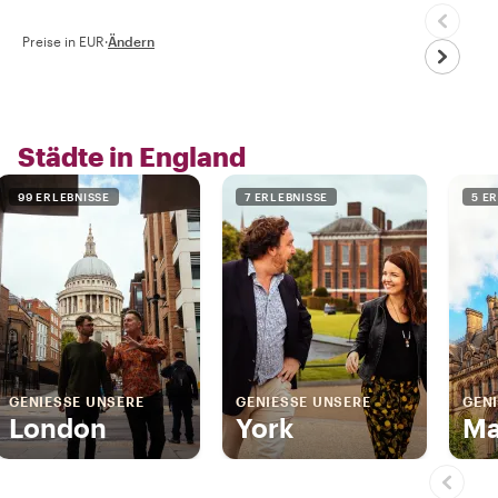
Preise in EUR
·
Ändern
Städte in England
99 ERLEBNISSE
7 ERLEBNISSE
5 E
GENIESSE UNSERE
GENIESSE UNSERE
GENI
London
York
Ma