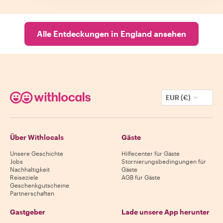
Alle Entdeckungen in England ansehen
EUR (€)
Über Withlocals
Gäste
Unsere Geschichte
Hilfecenter für Gäste
Jobs
Stornierungsbedingungen für
Nachhaltigkeit
Gäste
Reiseziele
AGB für Gäste
Geschenkgutscheine
Partnerschaften
Gastgeber
Lade unsere App herunter