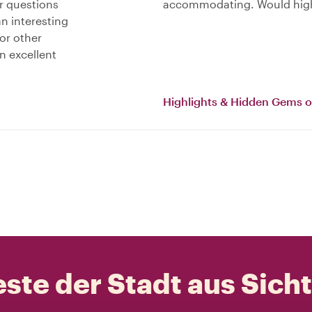
r questions
accommodating. Would hig
an interesting
or other
an excellent
Highlights & Hidden Gems o
ste der Stadt aus Sich