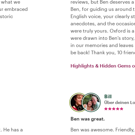
y what we
reviews, but Ben deserves a 
our embraced
Ben, for guiding us around t
storic
English voice, your clearly s
anecdotes, and the occasion
were truly yours. Oxford is 
were drawn into Ben's story,
in our memories and leaves 
be back! Thank you, 10 frie
Highlights & Hidden Gems o
Bill
Über deinen L
Ben was great.
. He has a
Ben was awesome. Friendly