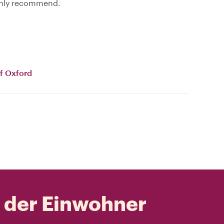
hly recommend.
f Oxford
t der Einwohner