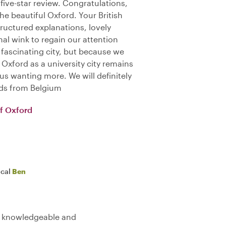
five-star review. Congratulations,
he beautiful Oxford. Your British
tructured explanations, lovely
al wink to regain our attention
a fascinating city, but because we
 Oxford as a university city remains
us wanting more. We will definitely
nds from Belgium
f Oxford
ocal
Ben
, knowledgeable and