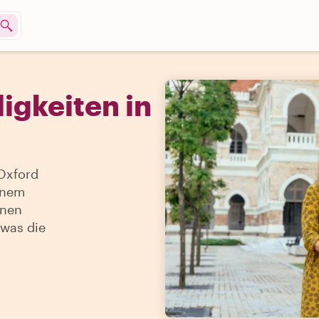
igkeiten in
Oxford
einem
inen
 was die