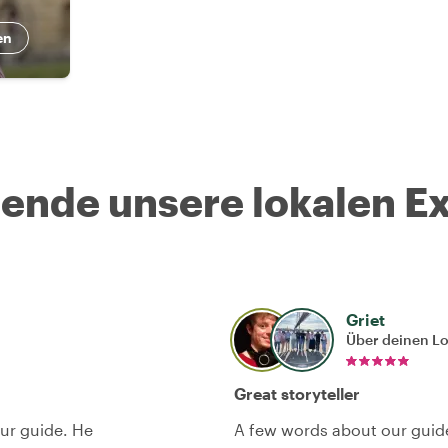
en
nde unsere lokalen Ex
Griet
Über deinen L
Great storyteller
our guide. He
A few words about our guide,