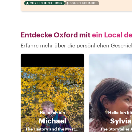
CITY HIGHLIGHT TOUR
SOFORT BESTÄTIGT
Entdecke Oxford mit
ein Local d
Erfahre mehr über die persönlichen Geschic
Hello
Ich bin
Hello
Ich bi
Michael
Sylvia
The History and the Mystery
The Storyteller 