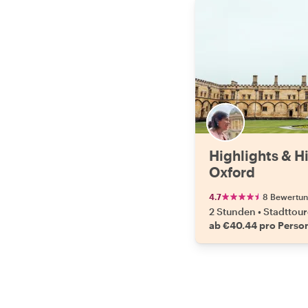
Highlights & 
Oxford
4.7
8 Bewertu
2 Stunden
•
Stadttou
ab €40.44 pro Perso