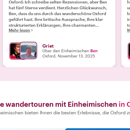
Oxford: Ich schreibe selten Rezensionen, aber Ben
h
hat fünf Sterne verdient. Herzlichen Glückwunsch,
u
Ben, dass du uns durch das wunderschöne Oxford
b
geführt hast. Ihre britische Aussprache, Ihre klar
i
strukturierten Erklärungen, Ihre charmanten
t
Mehr lesen
M
Anekdoten und das gelegentliche Augenzwinkern,
R
um unsere Aufmerksamkeit zurückzugewinnen,
d
waren wirklich typisch für Sie. Oxford ist eine
Griet
faszinierende Stadt, aber weil wir von Bens
Über den Einheimischen
Ben
Geschichte gefesselt waren, ist Oxford als
Oxford, November 13, 2025
Universitätsstadt in unserer Erinnerung geblieben
und weckt in uns den Wunsch nach mehr. Wir
kommen auf jeden Fall wieder! Danke schön, 10
Freunde aus Belgien "
te wandertouren mit Einheimischen
in 
eimischen bieten Ihnen die besten Erlebnisse, die Oxford z