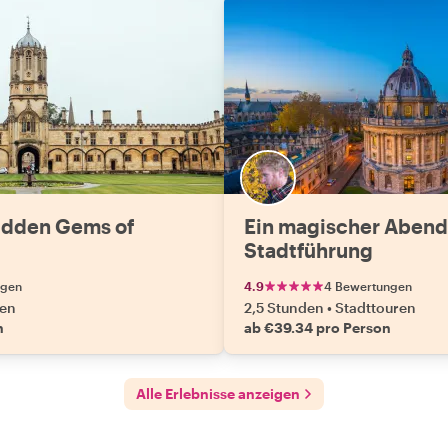
Hidden Gems of
Ein magischer Abend 
Stadtführung
ngen
4.9
4 Bewertungen
ren
2,5 Stunden
•
Stadttouren
n
ab €39.34 pro Person
Alle Erlebnisse anzeigen