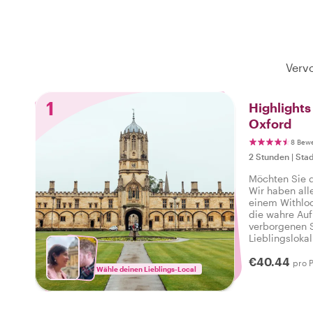
Vervo
1
Highlight
Oxford
8 Bew
2 Stunden
|
Stad
Möchten Sie 
Wir haben alle
einem Withloc
die wahre Auf
verborgenen S
Lieblingsloka
Atmosphäre de
€40.44
alles zu biet
pro 
Wähle deinen Lieblings-Local
können: Ich h