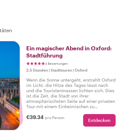
itäten
Ein magischer Abend in Oxford:
Stadtführung
4 Bewertungen
2,5 Stunden
|
Stadttouren
|
Oxford
Wenn die Sonne untergeht, erstrahlt Oxford
im Licht, die Hitze des Tages lässt nach
und die Touristenmassen lichten sich. Dies
ist die Zeit, die Stadt von ihrer
atmosphärischsten Seite auf einer privaten
Tour mit einem Einheimischen zu
genießen! Erleben Sie glitzernde
€39.34
Highlights und das lokale Ambiente, das
pro Person
Entdecken
Oxford nur am Abend zu bieten hat.