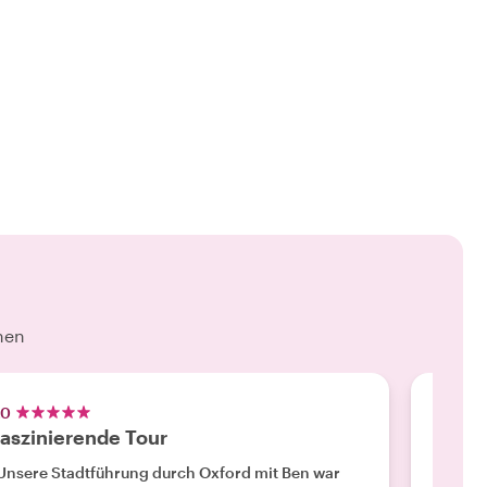
hen
.0
5.0
aszinierende Tour
Ben w
Unsere Stadtführung durch Oxford mit Ben war
"Ben wa