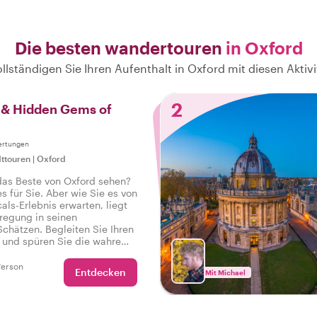
Die besten wandertouren
in Oxford
llständigen Sie Ihren Aufenthalt in Oxford mit diesen Aktiv
2
s & Hidden Gems of
ertungen
ttouren
|
Oxford
das Beste von Oxford sehen?
s für Sie. Aber wie Sie es von
als-Erlebnis erwarten, liegt
regung in seinen
chätzen. Begleiten Sie Ihren
l und spüren Sie die wahre
r Stadt auf einer Tour, die
en hat, damit Sie sagen
Person
Entdecken
Mit Michael
abe das wahre Oxford erlebt!