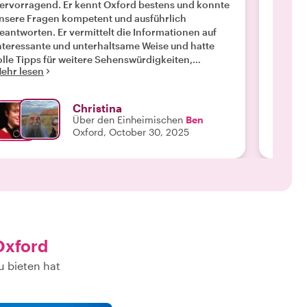
ervorragend. Er kennt Oxford bestens und konnte
zuvork
Mehr l
nsere Fragen kompetent und ausführlich
eantworten. Er vermittelt die Informationen auf
nteressante und unterhaltsame Weise und hatte
olle Tipps für weitere Sehenswürdigkeiten,
ehr lesen
estaurants usw. Ben ist ein exzellenter Stadtführer,
en ich wärmstens empfehlen kann. "
Christina
Über den Einheimischen
Ben
Oxford, October 30, 2025
Oxford
u bieten hat