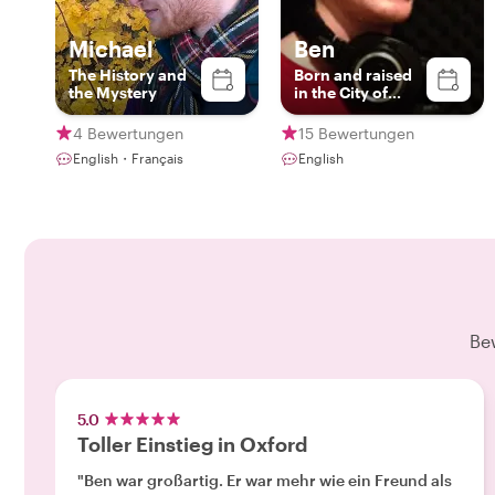
Michael
Ben
The History and
Born and raised
the Mystery
in the City of
Dreaming Spires
4 Bewertungen
15 Bewertungen
English・Français
English
Be
5.0
Toller Einstieg in Oxford
"Ben war großartig. Er war mehr wie ein Freund als