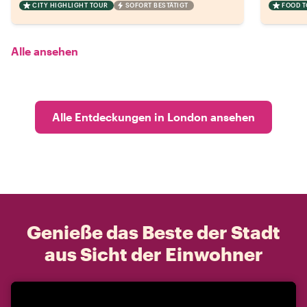
CITY HIGHLIGHT TOUR
SOFORT BESTÄTIGT
FOOD 
Alle ansehen
Alle Entdeckungen in London ansehen
Genieße das Beste der Stadt
aus Sicht der Einwohner