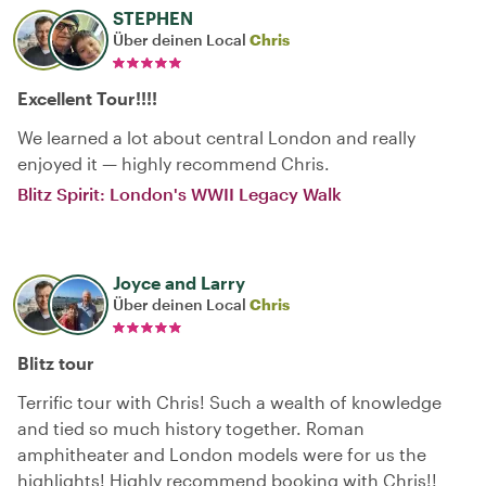
STEPHEN
Über deinen Local
Chris
Excellent Tour!!!!
We learned a lot about central London and really
enjoyed it — highly recommend Chris.
Blitz Spirit: London's WWII Legacy Walk
Joyce and Larry
Über deinen Local
Chris
Blitz tour
Terrific tour with Chris! Such a wealth of knowledge
and tied so much history together. Roman
amphitheater and London models were for us the
highlights! Highly recommend booking with Chris!!