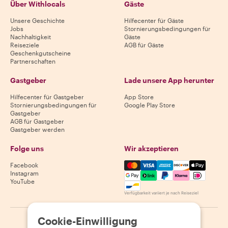
Über Withlocals
Gäste
Unsere Geschichte
Hilfecenter für Gäste
Jobs
Stornierungsbedingungen für
Nachhaltigkeit
Gäste
Reiseziele
AGB für Gäste
Geschenkgutscheine
Partnerschaften
Gastgeber
Lade unsere App herunter
Hilfecenter für Gastgeber
App Store
Stornierungsbedingungen für
Google Play Store
Gastgeber
AGB für Gastgeber
Gastgeber werden
Folge uns
Wir akzeptieren
Mastercard, Visa, Amex, Di
Facebook
Instagram
YouTube
Verfügbarkeit variiert je nach Reiseziel
Cookie-Einwilligung
©
2026
Withlocals.com
|
Datenschutzerklärung
|
Cookies
|