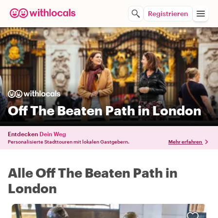
Registrieren
Off The Beaten Path in London
Entdecken
Dein Weg
Personalisierte Stadttouren mit lokalen Gastgebern.
Mehr erfahren
Alle Off The Beaten Path in
London