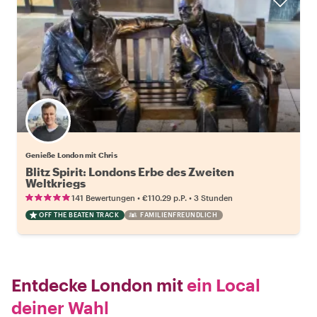
Genieße London mit Chris
Blitz Spirit: Londons Erbe des Zweiten
Weltkriegs
•
•
141 Bewertungen
€110.29
p.P.
3 Stunden
OFF THE BEATEN TRACK
FAMILIENFREUNDLICH
Entdecke London mit
ein Local
deiner Wahl