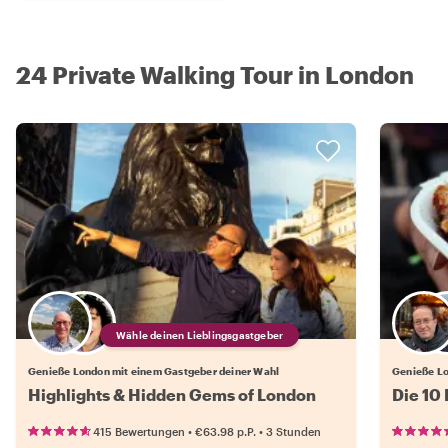
24 Private Walking Tour in London
Wähle deinen Lieblingsgastgeber
Genieße London mit einem Gastgeber deiner Wahl
Genieße Lo
Highlights & Hidden Gems of London
Die 10
•
•
415 Bewertungen
€63.98
p.P.
3 Stunden