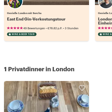
Genieße London mit Sorcha
Genieße Lo
East End Gin-Verkostungstour
London
Einhei
•
•
49 Bewertungen
€78.82
p.P.
3 Stunden
WINE & BEER TOUR
WINE &
1 Privatdinner in London