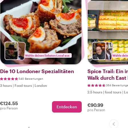
Wähle deinen liebsten Local aus
Wähle dein
Die 10 Londoner Spezialitäten
Spice Trail: Ein 
Walk durch East
540 Bewertungen
3 hours
|
Food tours
|
London
364 Bewertung
2.5 hours
|
food tours
|
L
€124.55
€90.99
Entdecken
pro Person
pro Person