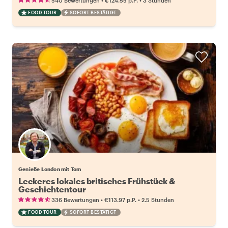
540 Bewertungen
€124.55
p.P.
3 Stunden
FOOD TOUR
SOFORT BESTÄTIGT
Genieße London mit Tom
Leckeres lokales britisches Frühstück &
Geschichtentour
•
•
336 Bewertungen
€113.97
p.P.
2.5 Stunden
FOOD TOUR
SOFORT BESTÄTIGT