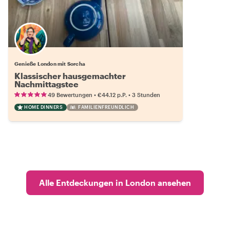
Genieße London mit Sorcha
Klassischer hausgemachter
Nachmittagstee
•
•
49 Bewertungen
€44.12
p.P.
3 Stunden
HOME DINNERS
FAMILIENFREUNDLICH
Alle Entdeckungen in London ansehen