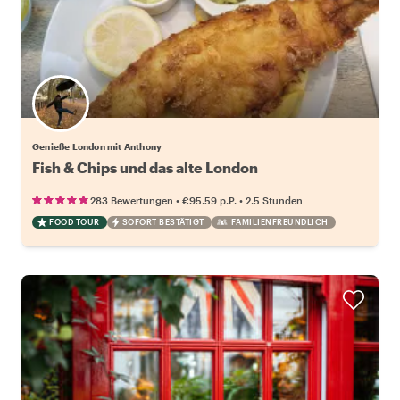
Genieße London mit Anthony
Fish & Chips und das alte London
•
•
283 Bewertungen
€95.59
p.P.
2.5 Stunden
FOOD TOUR
SOFORT BESTÄTIGT
FAMILIENFREUNDLICH