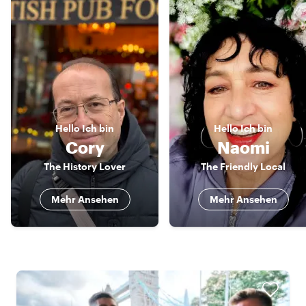
Hello
Ich bin
Hello
Ich bin
Cory
Naomi
The History Lover
The Friendly Local
Mehr Ansehen
Mehr Ansehen