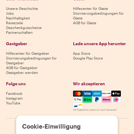
Unsere Geschichte
Hilfecenter für Gäste
Jobs
Stornierungsbedingungen für
Nachhaltigkeit
Gäste
Reiseziele
AGB für Gäste
Geschenkgutscheine
Partnerschaften
Gastgeber
Lade unsere App herunter
Hilfecenter für Gastgeber
App Store
Stornierungsbedingungen für
Google Play Store
Gastgeber
AGB für Gastgeber
Gastgeber werden
Folge uns
Wir akzeptieren
Mastercard, Visa, Amex, Di
Facebook
Instagram
YouTube
Verfügbarkeit variiert je nach Reiseziel
Cookie-Einwilligung
©
2026
Withlocals.com
|
Datenschutzerklärung
|
Cookies
|