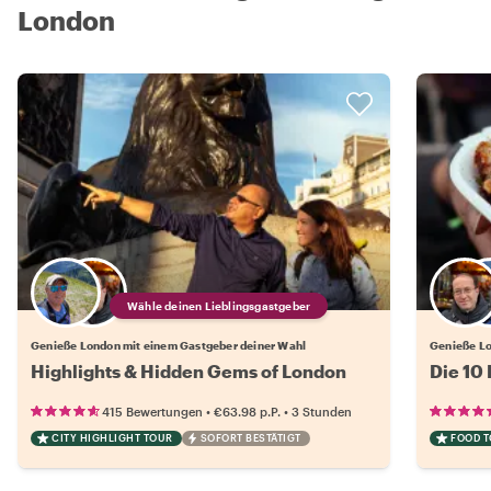
London
Wähle deinen Lieblingsgastgeber
Genieße London mit einem Gastgeber deiner Wahl
Genieße Lo
Highlights & Hidden Gems of London
Die 10
•
•
415 Bewertungen
€63.98
p.P.
3 Stunden
CITY HIGHLIGHT TOUR
SOFORT BESTÄTIGT
FOOD 