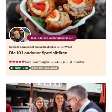
Wähle deinen Lieblingsgastgeber
Genieße London mit einem Gastgeber deiner Wahl
Die 10 Londoner Spezialitäten
•
•
540 Bewertungen
€124.55
p.P.
3 Stunden
FOOD TOUR
SOFORT BESTÄTIGT