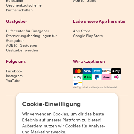
Reiseziele
AGB für Gäste
Geschenkgutscheine
Partnerschaften
Gastgeber
Lade unsere App herunter
Hilfecenter für Gastgeber
App Store
Stornierungsbedingungen für
Google Play Store
Gastgeber
AGB für Gastgeber
Gastgeber werden
Folge uns
Wir akzeptieren
Mastercard, Visa, Amex, Di
Facebook
Instagram
YouTube
Verfügbarkeit variiert je nach Reiseziel
Cookie-Einwilligung
©
2026
Withlocals.com
|
Datenschutzerklärung
|
Cookies
|
Seitenübersicht
Wir verwenden Cookies, um dir das beste
Erlebnis auf unserer Plattform zu bieten!
Außerdem nutzen wir Cookies für Analyse-
und Marketingzwecke.