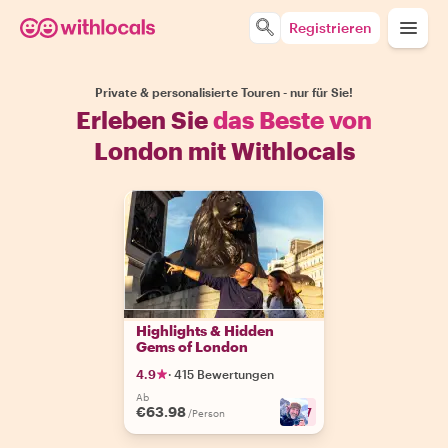
Registrieren
Private & personalisierte Touren - nur für Sie!
Erleben Sie
das Beste von
London mit Withlocals
Highlights & Hidden
Gems of London
4.9
·
415 Bewertungen
Ab
€63.98
+
17
/Person