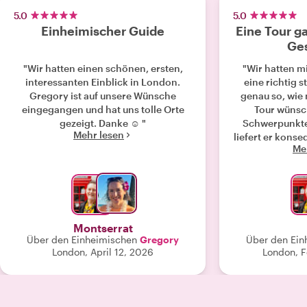
5.0
5.0
Einheimischer Guide
Eine Tour g
Ge
"Wir hatten einen schönen, ersten,
"Wir hatten m
interessanten Einblick in London.
eine richtig s
Gregory ist auf unsere Wünsche
genau so, wie 
eingegangen und hat uns tolle Orte
Tour wünsch
gezeigt. Danke ☺️ "
Schwerpunkte
Mehr lesen
liefert er konsequent ab.
Me
Vorfeld mit ih
wichtig ist,
eingegangen.
haben wir ni
Punkte gestrei
auch diese klei
Montserrat
London-Detai
Über den Einheimischen
Gregory
Über den Ein
man allein ein
London, April 12, 2026
London, F
Wünsche (
Empfehlungen
wurden komplet
konkreter Tip