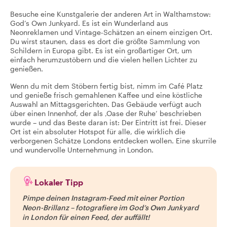
Besuche eine Kunstgalerie der anderen Art in Walthamstow:
God’s Own Junkyard. Es ist ein Wunderland aus
Neonreklamen und Vintage-Schätzen an einem einzigen Ort.
Du wirst staunen, dass es dort die größte Sammlung von
Schildern in Europa gibt. Es ist ein großartiger Ort, um
einfach herumzustöbern und die vielen hellen Lichter zu
genießen.
Wenn du mit dem Stöbern fertig bist, nimm im Café Platz
und genieße frisch gemahlenen Kaffee und eine köstliche
Auswahl an Mittagsgerichten. Das Gebäude verfügt auch
über einen Innenhof, der als ‚Oase der Ruhe‘ beschrieben
wurde – und das Beste daran ist: Der Eintritt ist frei. Dieser
Ort ist ein absoluter Hotspot für alle, die wirklich die
verborgenen Schätze Londons entdecken wollen. Eine skurrile
und wundervolle Unternehmung in London.
Lokaler Tipp
Pimpe deinen Instagram-Feed mit einer Portion
Neon-Brillanz – fotografiere im God’s Own Junkyard
in London für einen Feed, der auffällt!