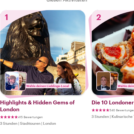
1
2
Wähle deinen Lieblings-Local
Wähle dein
Highlights & Hidden Gems of
Die 10 Londoner
London
540 Bewertunge
3 Stunden
|
Kulinarische
415 Bewertungen
3 Stunden
|
Stadttouren
|
London