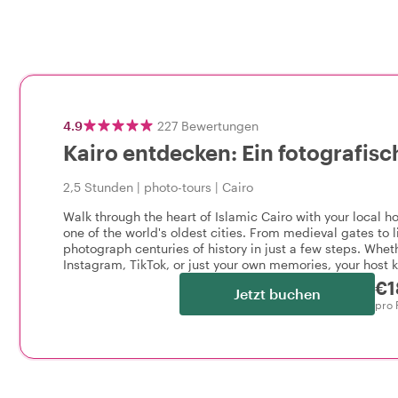
4.9
227
Bewertungen
Kairo entdecken: Ein fotografis
2,5 Stunden
|
photo-tours
|
Cairo
Walk through the heart of Islamic Cairo with your local h
one of the world's oldest cities. From medieval gates to li
photograph centuries of history in just a few steps. Whet
Instagram, TikTok, or just your own memories, your host 
€1
Jetzt buchen
pro 