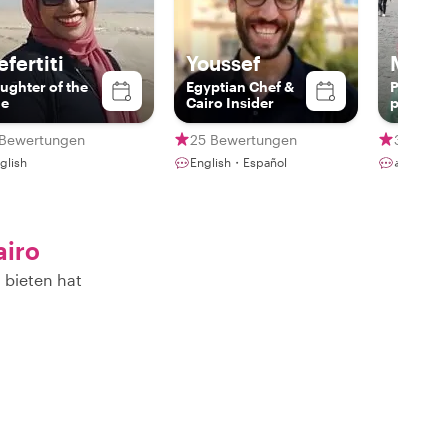
efertiti
Youssef
Maga
ughter of the
Egyptian Chef &
Pharaoh
le
Cairo Insider
pathfind
 Bewertungen
25 Bewertungen
35 Bewe
glish
English・Español
العر
airo
 bieten hat