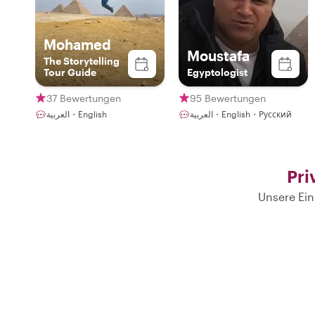
Mohamed
Moustafa
The Storytelling
Tour Guide
Egyptologist
37 Bewertungen
95 Bewertungen
العربية・English
العربية・English・Русский
Pri
Unsere Ein