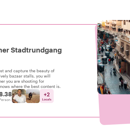
cher Stadtrundgang
ost and capture the beauty of
vely bazaar stalls, you will
her you are shooting for
knows where the best content is.
8.38
+
2
Person
Locals