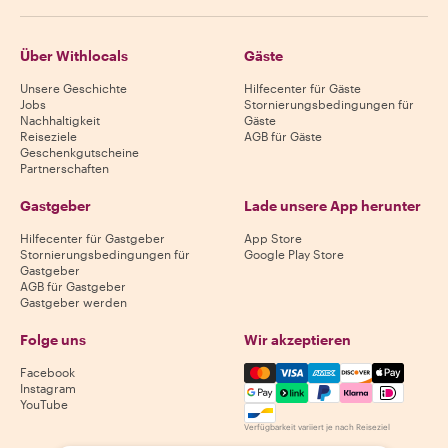
Über Withlocals
Gäste
Unsere Geschichte
Hilfecenter für Gäste
Jobs
Stornierungsbedingungen für
Nachhaltigkeit
Gäste
Reiseziele
AGB für Gäste
Geschenkgutscheine
Partnerschaften
Gastgeber
Lade unsere App herunter
Hilfecenter für Gastgeber
App Store
Stornierungsbedingungen für
Google Play Store
Gastgeber
AGB für Gastgeber
Gastgeber werden
Folge uns
Wir akzeptieren
Mastercard, Visa, Amex, Di
Facebook
Instagram
YouTube
Verfügbarkeit variiert je nach Reiseziel