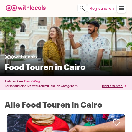
Registrieren
Food Touren in Cairo
Entdecken
Dein Weg
Personalisierte Stadttouren mit lokalen Gastgebern.
Mehr erfahren
Alle Food Touren in Cairo