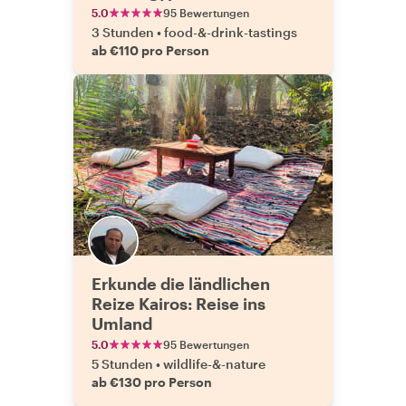
5.0
95 Bewertungen
3 Stunden
•
food-&-drink-tastings
ab €110 pro Person
Erkunde die ländlichen
Reize Kairos: Reise ins
Umland
5.0
95 Bewertungen
5 Stunden
•
wildlife-&-nature
ab €130 pro Person