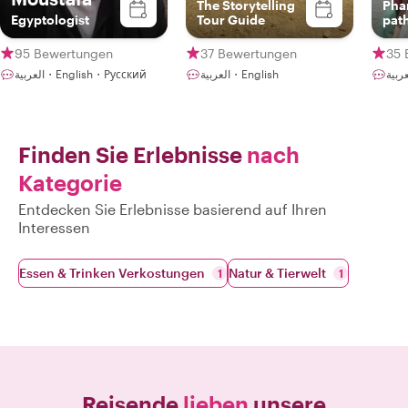
The Storytelling
Pha
Egyptologist
Tour Guide
pat
95 Bewertungen
37 Bewertungen
35 
العربية・English
العربية・English・Русский
Finden Sie Erlebnisse
nach
Kategorie
Entdecken Sie Erlebnisse basierend auf Ihren
Interessen
Essen & Trinken Verkostungen
Natur & Tierwelt
1
1
Reisende
lieben
unsere