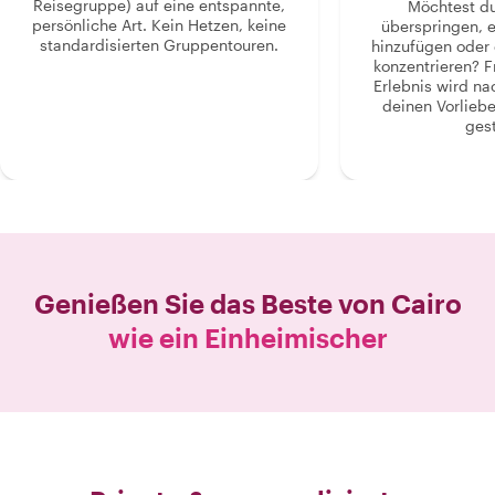
Reisegruppe) auf eine entspannte,
Möchtest d
persönliche Art. Kein Hetzen, keine
überspringen, 
standardisierten Gruppentouren.
hinzufügen oder 
konzentrieren? F
Erlebnis wird n
deinen Vorlieb
gest
Genießen Sie das Beste von
Cairo
wie ein Einheimischer