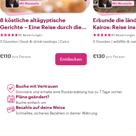
Mit Moustafa
Mit Moustafa
8 köstliche altägyptische
Erkunde die län
Gerichte – Eine Reise durch die
Kairos: Reise in
altägyptische Küche
95 Bewertungen
95 Bewertungen
3 Stunden
|
food-&-drink-tastings
|
Cairo
5 Stunden
|
wildlife-&-na
€110
€130
pro Person
pro Person
Entdecken
Buche mit Vertrauen
Storniere und erhalte eine Rückerstattung bis zu 7 Tage vorher
Pläne geändert?
Buche einfach um
Bezahle auf deine Weise
Schnelles, sicheres Bezahlen in deiner Währung