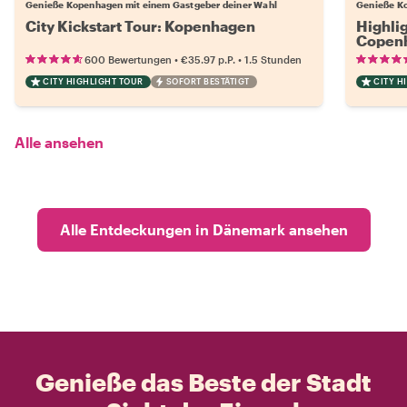
Genieße Kopenhagen mit einem Gastgeber deiner Wahl
Genieße Ko
City Kickstart Tour: Kopenhagen
Highli
Copen
•
•
600 Bewertungen
€35.97
p.P.
1.5 Stunden
CITY HIGHLIGHT TOUR
SOFORT BESTÄTIGT
CITY H
Alle ansehen
Alle Entdeckungen in Dänemark ansehen
Genieße das Beste der Stadt