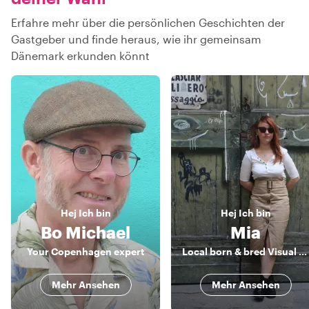
Erfahre mehr über die persönlichen Geschichten der
Gastgeber und finde heraus, wie ihr gemeinsam
Dänemark erkunden könnt
Hej
Ich bin
Hej
Ich bin
Bo Michael
Mia
Your Copenhagen expert
Local born & bred Visual Artist with passion for history
Mehr Ansehen
Mehr Ansehen