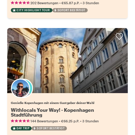
•
•
202 Bewertungen
€65.87
p.P.
3 Stunden
CITY HIGHLIGHT TOUR
SOFORT BESTÄTIGT
Wähle deinen Lieblingsgastgeber
Genieße Kopenhagen mit einem Gastgeber deiner Wahl
Withlocals Your Way! - Kopenhagen
Stadtführung
•
•
144 Bewertungen
€66.25
p.P.
3 Stunden
DAY TRIP
SOFORT BESTÄTIGT