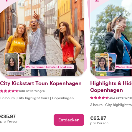
Wähle deinen liebsten Local aus
Wähle dein
City Kickstart Tour: Kopenhagen
Highlights & Hi
Copenhagen
600 Bewertungen
1.5 hours
|
City highlight tours
|
Copenhagen
202 Bewertung
3 hours
|
City highlight t
€35.97
€65.87
Entdecken
pro Person
pro Person