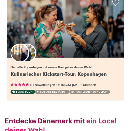
Wähle deinen Lieblingsgastgeber
Genieße Kopenhagen mit einem Gastgeber deiner Wahl
Kulinarischer Kickstart-Tour: Kopenhagen
•
•
111 Bewertungen
€109.03
p.P.
2 Stunden
FOOD TOUR
SOFORT BESTÄTIGT
FAMILIENFREUNDLICH
Entdecke Dänemark mit
ein Local
deiner Wahl