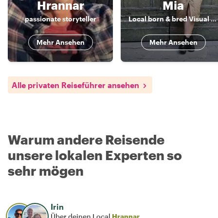
Hrannar
Mia
passionate storyteller
Local born & bred Visual Artist with passion for history
Mehr Ansehen
Mehr Ansehen
Alle privaten Reiseführer ansehen
Warum andere Reisende
unsere lokalen Experten so
sehr mögen
Irin
Über deinen Local
Hrannar