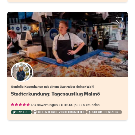
Wähle deinen Lieblingsgastgeber
Genieße Kopenhagen mit einem Gastgeber deiner Wahl
Stadterkundung: Tagesausflug Malmö
•
•
173 Bewertungen
€116.60
p.P.
5 Stunden
DAY TRIP
ÖFFENTLICHE VERKEHRSMITTEL
SOFORT BESTÄTIGT