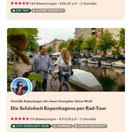
•
•
144 Bewertungen
€66.25
p.P.
3 Stunden
DAY TRIP
SOFORT BESTÄTIGT
Wähle deinen Lieblingsgastgeber
Genieße Kopenhagen mit einem Gastgeber deiner Wahl
Die Schönheit Kopenhagens per Rad-Tour
•
•
114 Bewertungen
€113.19
p.P.
3 Stunden
CITY HIGHLIGHT TOUR
FAHRRAD
SOFORT BESTÄTIGT