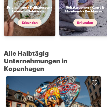
Privatdinner • Delikatessen •
Schatzsuchen • Kunst &
Lebensmittelmärkte
...
Handwerk • Kochkurse
...
Erkunden
Erkunden
Alle Halbtägig
Unternehmungen in
Kopenhagen