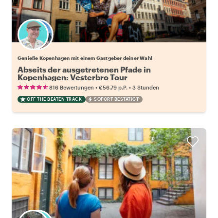
Wähle deinen Lieblingsgastgeber
Genieße Kopenhagen mit einem Gastgeber deiner Wahl
Abseits der ausgetretenen Pfade in
Kopenhagen: Vesterbro Tour
•
•
816 Bewertungen
€56.79
p.P.
3 Stunden
OFF THE BEATEN TRACK
SOFORT BESTÄTIGT