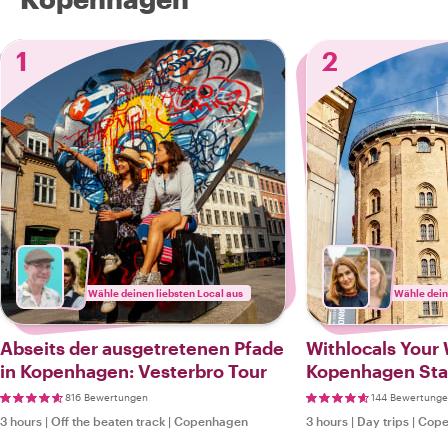
1
2
Wähle deinen liebsten Local aus
Wähle dein
Abseits der ausgetretenen Pfade
Withlocals Your 
in Kopenhagen: Vesterbro Tour
Kopenhagen Sta
816 Bewertungen
144 Bewertung
3 hours
|
Off the beaten track
|
Copenhagen
3 hours
|
Day trips
|
Cope