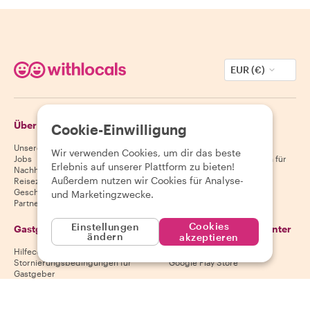
EUR (€)
Über Withlocals
Gäste
Cookie-Einwilligung
Unsere Geschichte
Hilfecenter für Gäste
Wir verwenden Cookies, um dir das beste
Jobs
Stornierungsbedingungen für
Erlebnis auf unserer Plattform zu bieten!
Nachhaltigkeit
Gäste
Außerdem nutzen wir Cookies für Analyse-
Reiseziele
AGB für Gäste
Geschenkgutscheine
und Marketingzwecke.
Partnerschaften
Cookies
Einstellungen
Gastgeber
Lade unsere App herunter
ändern
akzeptieren
Hilfecenter für Gastgeber
App Store
Stornierungsbedingungen für
Google Play Store
Gastgeber
AGB für Gastgeber
Gastgeber werden