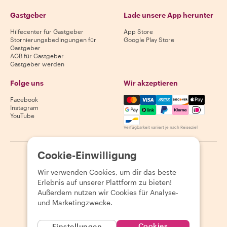
Gastgeber
Lade unsere App herunter
Hilfecenter für Gastgeber
App Store
Stornierungsbedingungen für
Google Play Store
Gastgeber
AGB für Gastgeber
Gastgeber werden
Folge uns
Wir akzeptieren
Mastercard, Visa, Amex, Di
Facebook
Instagram
YouTube
Verfügbarkeit variiert je nach Reiseziel
Cookie-Einwilligung
©
2026
Withlocals.com
|
Datenschutzerklärung
|
Cookies
|
Seitenübersicht
Wir verwenden Cookies, um dir das beste
Erlebnis auf unserer Plattform zu bieten!
Außerdem nutzen wir Cookies für Analyse-
und Marketingzwecke.
Cookies
Einstellungen