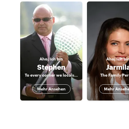
Ahoj
Ich bin
Ahoj
Ich bi
Stephen
Jarmil
To every corner we locals love in Prague
The Family Pe
Mehr Ansehen
Mehr Anseh