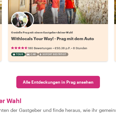
Wähle deinen Lieblingsgastgeber
Genieße Prag mit einem Gastgeber deiner Wahl
Withlocals Your Way! - Prag mit dem Auto
•
•
180 Bewertungen
€93.38
p.P.
8 Stunden
TOUR
CAR
SOFORT BESTÄTIGT
Alle Entdeckungen in Prag ansehen
er Wahl
hten der Gastgeber und finde heraus, wie ihr gemei