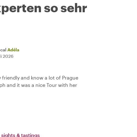
perten so sehr
ocal
Adéla
li 2026
y friendly and know a lot of Prague
h and it was a nice Tour with her
 sights & tastings