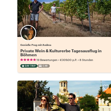
Genieße Prag mit Andrea
Private Wein & Kulturerbe Tagesausflug in
Böhmen
•
•
19 Bewertungen
€309.00
p.P.
8 Stunden
DAY TRIP
CAR