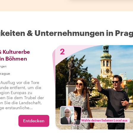
gkeiten & Unternehmungen in Pra
2
& Kulturerbe
 in Böhmen
ngen
rague
Ausflug vor die Tore
unde entfernt, um die
egion Europas zu
hen Sie dem Trubel der
n Sie die Landschaft,
ge erstaunliche
underschönes Schloss und
nzer auf einer privaten
Entdecken
Wähle deinen liebsten Local aus