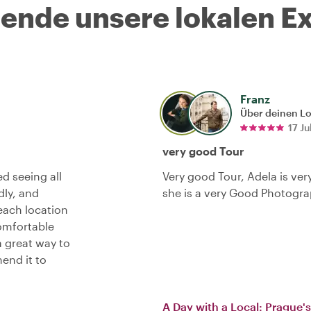
nde unsere lokalen Ex
Franz
Über deinen L
17 Ju
very good Tour
d seeing all
Very good Tour, Adela is ver
dly, and
she is a very Good Photograp
each location
comfortable
a great way to
end it to
A Day with a Local: Prague's