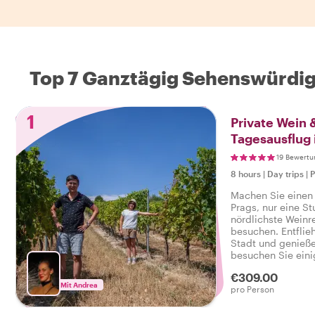
Top 7 Ganztägig Sehenswürdi
1
Private Wein 
Tagesausflug
19 Bewertu
8 hours
|
Day trips
|
P
Machen Sie einen 
Prags, nur eine St
nördlichste Weinr
besuchen. Entflie
Stadt und genieße
besuchen Sie eini
Weingüter, ein w
€309.00
treffen Sie die Wi
Mit Andrea
pro Person
Tour nur für Sie!