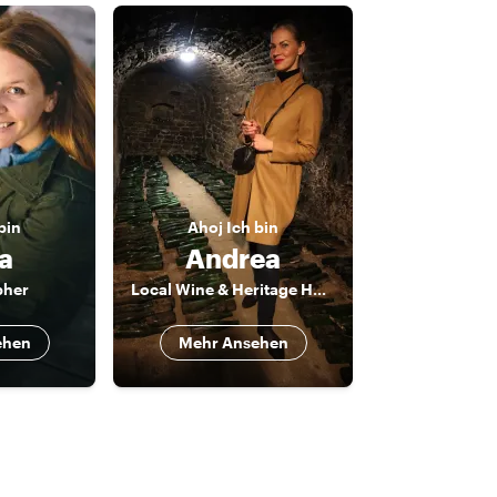
bin
Ahoj
Ich bin
a
Andrea
pher
Local Wine & Heritage Host
ehen
Mehr Ansehen