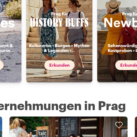
Prag für
Prag fü
unst &
Kulturerbe • Burgen • Mythen
Sehenswürdig
kurse
...
& Legenden •
...
Kostproben • 
Erkunden
Erkund
ternehmungen in Prag