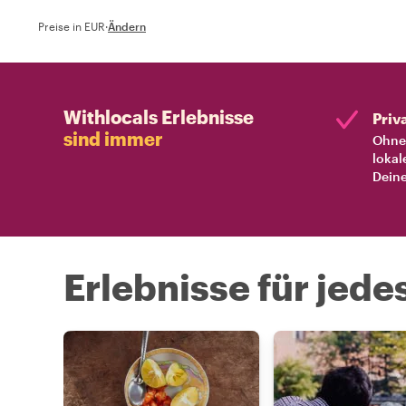
Preise in EUR
·
Ändern
Withlocals Erlebnisse
Priv
sind immer
Ohne 
lokal
Deine
Erlebnisse für jede