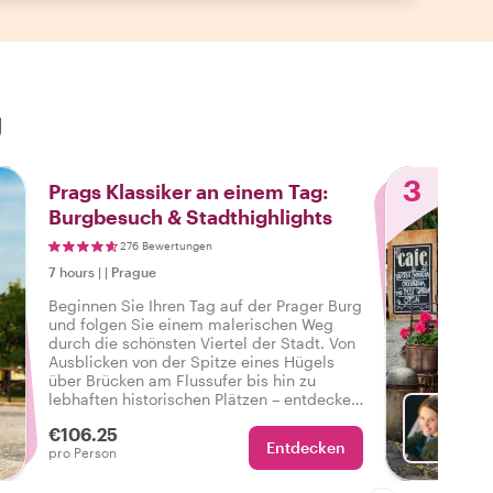
g
3
Prags Klassiker an einem Tag:
Burgbesuch & Stadthighlights
276 Bewertungen
7 hours
|
|
Prague
Beginnen Sie Ihren Tag auf der Prager Burg
und folgen Sie einem malerischen Weg
durch die schönsten Viertel der Stadt. Von
Ausblicken von der Spitze eines Hügels
über Brücken am Flussufer bis hin zu
lebhaften historischen Plätzen – entdecken
Sie an einem entspannten und
€106.25
inspirierenden Tag die wesentlichen
Entdecken
Mit Ad
pro Person
Höhepunkte Prags.