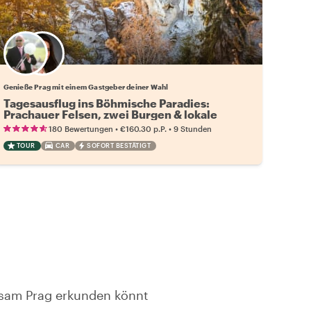
Wähle deinen Lieblingsgastgeber
Genieße Prag mit einem Gastgeber deiner Wahl
Tagesausflug ins Böhmische Paradies:
Prachauer Felsen, zwei Burgen & lokale
Brauerei
•
•
180 Bewertungen
€160.30
p.P.
9 Stunden
TOUR
CAR
SOFORT BESTÄTIGT
nsam Prag erkunden könnt