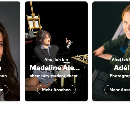
n
Ahoj
Ich bin
Ahoj
Ich 
a
Madeline Alexandra
Adél
rson
chemistry student, theater actress and family person
Photogra
en
Mehr Ansehen
Mehr Ans