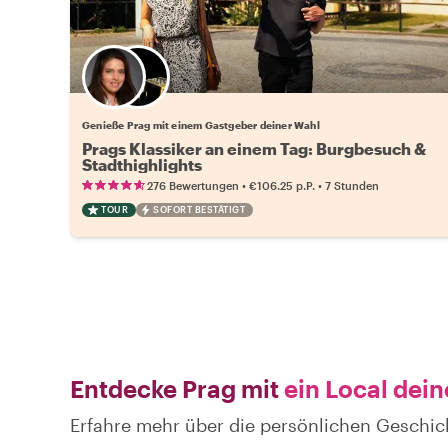
Wähle deinen Lieblingsgastgeber
Genieße Prag mit einem Gastgeber deiner Wahl
Prags Klassiker an einem Tag: Burgbesuch &
Stadthighlights
•
•
276 Bewertungen
€106.25
p.P.
7 Stunden
TOUR
SOFORT BESTÄTIGT
Entdecke Prag mit
ein Local dein
Erfahre mehr über die persönlichen Geschic