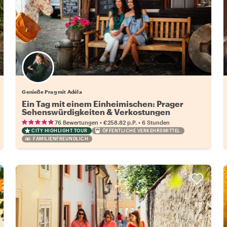
Genieße Prag mit Adéla
Ein Tag mit einem Einheimischen: Prager
Sehenswürdigkeiten & Verkostungen
•
•
76 Bewertungen
€258.82
p.P.
6 Stunden
CITY HIGHLIGHT TOUR
ÖFFENTLICHE VERKEHRSMITTEL
FAMILIENFREUNDLICH