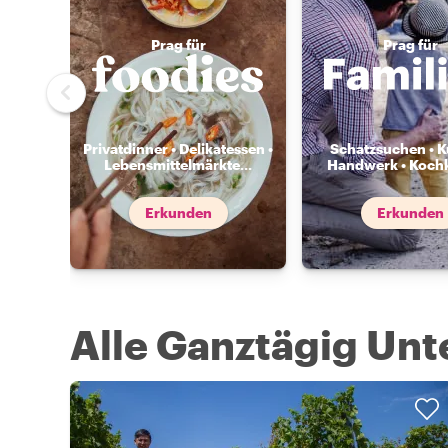
Prag für
Prag für
Privatdinner • Delikatessen •
Schatzsuchen • K
Lebensmittelmärkte
...
Handwerk • Koch
Erkunden
Erkunden
Alle Ganztägig Un