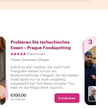
3
Probieren Sie tschechisches
Essen – Prague Foodspotting
76 Bewertungen
2 hours
|
food tours
|
Prague
Aufruf an alle Foodies, die auch Food-
Fotografie lieben! Ich bin ein
leidenschaftlicher Fotograf, der die besten
Food-Spots nur für euch sorgfältig
ausgewählt hat! Auf dieser privaten Tour
habt ihr die Möglichkeit, typisch
tschechische Gerichte zu probieren, mehr
€100.00
über die tschechische Küche und
Entdecken
Wä
pro Person
Geschichte zu erfahren und dabei coole
Fotos zu machen!