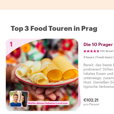
Top 3 Food Touren in Prag
1
Die 10 Prager
260 Bewer
3 hours
|
Food tours
Bereit, das beste
probieren? Stillen
lokales Essen und 
unterwegs, zusam
Host. Genießen Si
typische Verkostu
herzhaft reichen, 
schmackhaften Foo
€102.21
Wähle deinen liebsten Local aus
pro Person