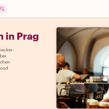
n in Prag
mecker-
über
ichen
Food