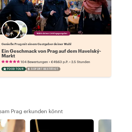
Wähle deinen Lieblingsgastgeber
Genieße Prag mit einem Gastgeber deiner Wahl
Ein Geschmack von Prag auf dem Havelský-
Markt
•
•
104 Bewertungen
€49.63
p.P.
2.5 Stunden
FOOD TOUR
SOFORT BESTÄTIGT
nsam Prag erkunden könnt