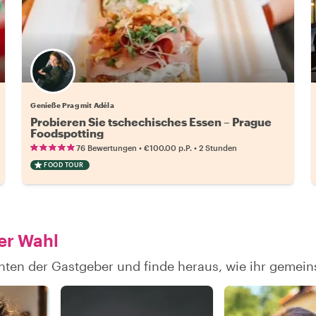
Genieße Prag mit Adéla
Probieren Sie tschechisches Essen – Prague
Foodspotting
•
•
76 Bewertungen
€100.00
p.P.
2 Stunden
FOOD TOUR
er Wahl
hten der Gastgeber und finde heraus, wie ihr gemei