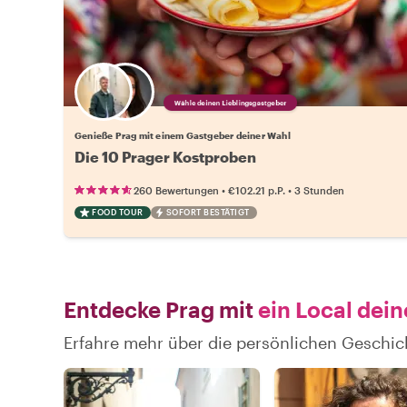
Wähle deinen Lieblingsgastgeber
Genieße Prag mit einem Gastgeber deiner Wahl
Die 10 Prager Kostproben
•
•
260 Bewertungen
€102.21
p.P.
3 Stunden
FOOD TOUR
SOFORT BESTÄTIGT
Entdecke Prag mit
ein Local dein
Erfahre mehr über die persönlichen Geschic