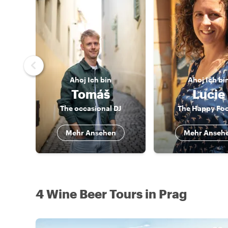
Ahoj
Ich bin
Ahoj
Ich bi
Tomáš
Lucie
The occasional DJ
The Happy Fo
Mehr Ansehen
Mehr Anseh
4 Wine Beer Tours in Prag