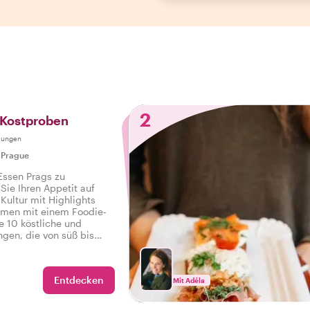
2
 Kostproben
tungen
|
Prague
 Essen Prags zu
 Sie Ihren Appetit auf
Kultur mit Highlights
men mit einem Foodie-
e 10 köstliche und
ngen, die von süß bis
sowie Getränke auf einer
d-Tour in Prag.
Entdecken
Mit Adéla