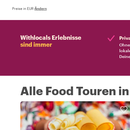
Preise in EUR
·
Ändern
Withlocals Erlebnisse
Priv
sind immer
Ohne 
lokal
Deine
Alle Food Touren in