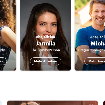
n
Ahoj
Ich bin
Ahoj
Ich 
Jarmila
Mich
odie
The Family Person
en
Mehr Ansehen
Mehr Ans