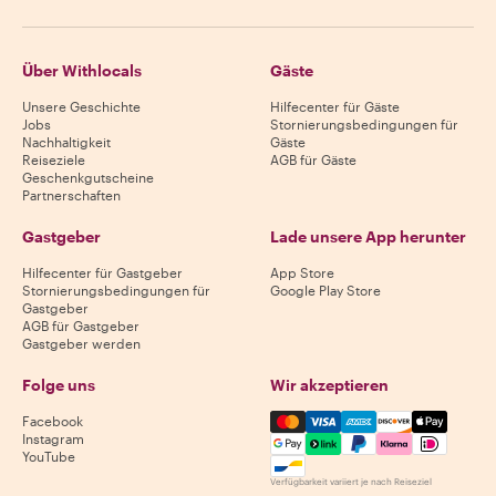
Über Withlocals
Gäste
Unsere Geschichte
Hilfecenter für Gäste
Jobs
Stornierungsbedingungen für
Nachhaltigkeit
Gäste
Reiseziele
AGB für Gäste
Geschenkgutscheine
Partnerschaften
Gastgeber
Lade unsere App herunter
Hilfecenter für Gastgeber
App Store
Stornierungsbedingungen für
Google Play Store
Gastgeber
AGB für Gastgeber
Gastgeber werden
Folge uns
Wir akzeptieren
Mastercard, Visa, Amex, Di
Facebook
Instagram
YouTube
Verfügbarkeit variiert je nach Reiseziel