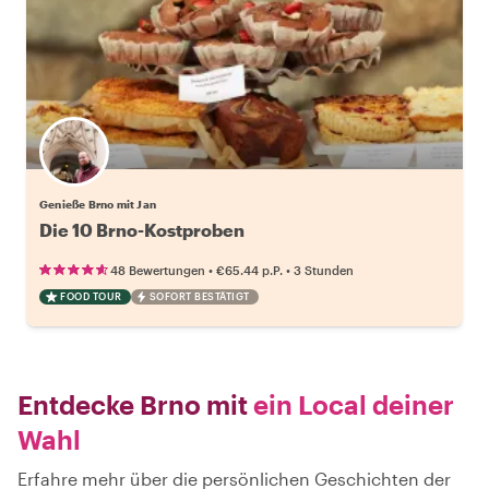
Genieße Brno mit Jan
Die 10 Brno-Kostproben
•
•
48 Bewertungen
€65.44
p.P.
3 Stunden
FOOD TOUR
SOFORT BESTÄTIGT
Entdecke Brno mit
ein Local deiner
Wahl
Erfahre mehr über die persönlichen Geschichten der