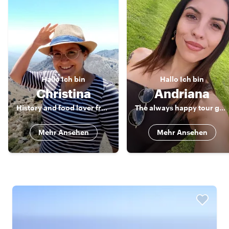
Hallo
Ich bin
Hallo
Ich bin
Christina
Andriana
History and food lover from Cyprus
The always happy tour guide
Mehr Ansehen
Mehr Ansehen