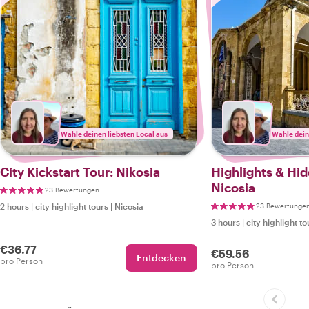
Wähle deinen liebsten Local aus
Wähle dein
City Kickstart Tour: Nikosia
Highlights & Hi
Nicosia
23 Bewertungen
2 hours
|
city highlight tours
|
Nicosia
23 Bewertunge
3 hours
|
city highlight to
€36.77
€59.56
Entdecken
pro Person
pro Person