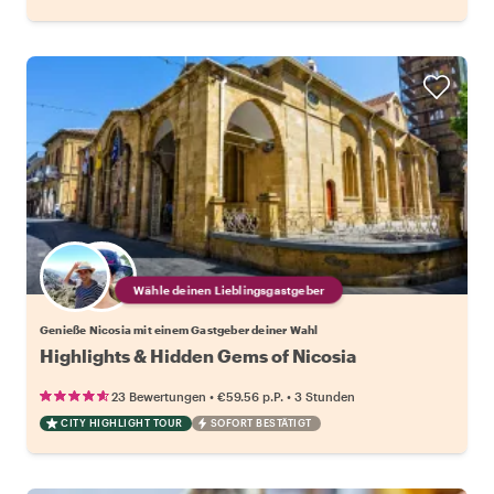
Wähle deinen Lieblingsgastgeber
Genieße Nicosia mit einem Gastgeber deiner Wahl
Highlights & Hidden Gems of Nicosia
•
•
23 Bewertungen
€59.56
p.P.
3 Stunden
CITY HIGHLIGHT TOUR
SOFORT BESTÄTIGT