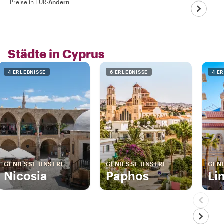
Preise in EUR
·
Ändern
Städte in Cyprus
4 ERLEBNISSE
6 ERLEBNISSE
4 E
GENIESSE UNSERE
GENIESSE UNSERE
GENI
Nicosia
Paphos
Li