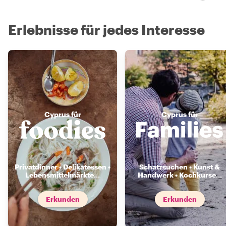
Erlebnisse für jedes Interesse
Cyprus für
Cyprus für
Privatdinner • Delikatessen •
Schatzsuchen • Kunst &
Lebensmittelmärkte
...
Handwerk • Kochkurse
...
Erkunden
Erkunden