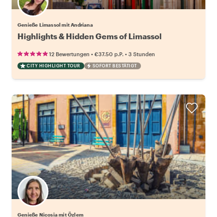
Genieße Limassol mit Andriana
Highlights & Hidden Gems of Limassol
•
•
12 Bewertungen
€37.50
p.P.
3 Stunden
CITY HIGHLIGHT TOUR
SOFORT BESTÄTIGT
Genieße Nicosia mit Özlem