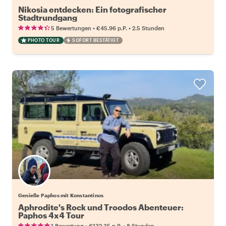
Nikosia entdecken: Ein fotografischer
Stadtrundgang
•
•
5 Bewertungen
€45.96
p.P.
2.5 Stunden
PHOTO TOUR
SOFORT BESTÄTIGT
Genieße Paphos mit Konstantinos
Aphrodite's Rock und Troodos Abenteuer:
Paphos 4x4 Tour
•
•
1 Bewertung
€132.35
p.P.
8 Stunden