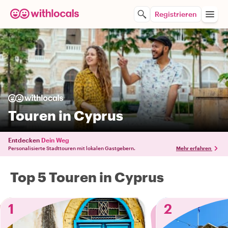
Registrieren
Touren in Cyprus
Entdecken
Dein Weg
Personalisierte Stadttouren mit lokalen Gastgebern.
Mehr erfahren
Top 5 Touren in Cyprus
1
2