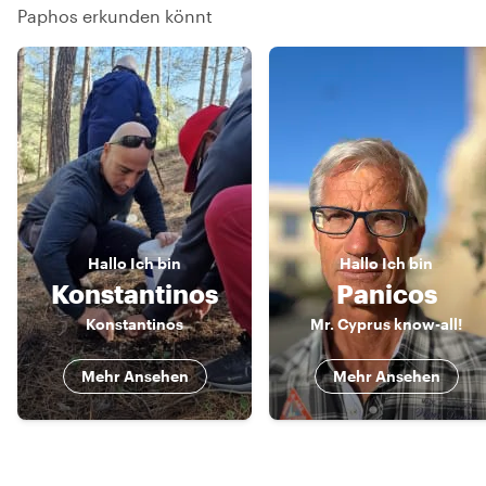
Paphos erkunden könnt
Hallo
Ich bin
Hallo
Ich bin
Konstantinos
Panicos
Konstantinos
Mr. Cyprus know-all!
Mehr Ansehen
Mehr Ansehen