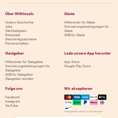
Über Withlocals
Gäste
Unsere Geschichte
Hilfecenter für Gäste
Jobs
Stornierungsbedingungen für
Nachhaltigkeit
Gäste
Reiseziele
AGB für Gäste
Geschenkgutscheine
Partnerschaften
Gastgeber
Lade unsere App herunter
Hilfecenter für Gastgeber
App Store
Stornierungsbedingungen für
Google Play Store
Gastgeber
AGB für Gastgeber
Gastgeber werden
Folge uns
Wir akzeptieren
Mastercard, Visa, Amex, Di
Facebook
Instagram
YouTube
Verfügbarkeit variiert je nach Reiseziel