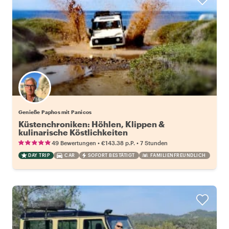
Genieße Paphos mit Panicos
Küstenchroniken: Höhlen, Klippen &
kulinarische Köstlichkeiten
•
•
49 Bewertungen
€143.38
p.P.
7 Stunden
DAY TRIP
CAR
SOFORT BESTÄTIGT
FAMILIENFREUNDLICH