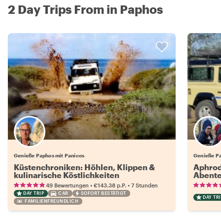
2 Day Trips From in Paphos
Genieße Paphos mit Panicos
Genieße Pa
Küstenchroniken: Höhlen, Klippen &
Aphrod
kulinarische Köstlichkeiten
Abente
•
•
49 Bewertungen
€143.38
p.P.
7 Stunden
DAY TRIP
CAR
SOFORT BESTÄTIGT
DAY TRI
FAMILIENFREUNDLICH