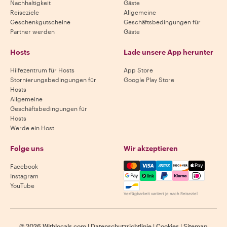
Nachhaltigkeit
Gäste
Reiseziele
Allgemeine
Geschenkgutscheine
Geschäftsbedingungen für
Partner werden
Gäste
Hosts
Lade unsere App herunter
Hilfezentrum für Hosts
App Store
Stornierungsbedingungen für
Google Play Store
Hosts
Allgemeine
Geschäftsbedingungen für
Hosts
Werde ein Host
Folge uns
Wir akzeptieren
Mastercard, Visa, Amex, Di
Facebook
Instagram
YouTube
Verfügbarkeit variiert je nach Reiseziel
©
2026
Withlocals.com
|
Datenschutzrichtlinie
|
Cookies
|
Sitemap