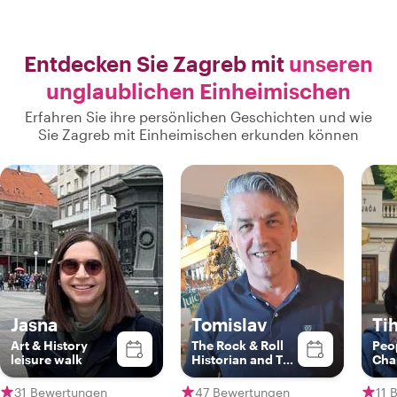
Entdecken Sie Zagreb mit
unseren
unglaublichen Einheimischen
Erfahren Sie ihre persönlichen Geschichten und wie
Sie Zagreb mit Einheimischen erkunden können
Jasna
Tomislav
Ti
Art & History
The Rock & Roll
Peo
leisure walk
Historian and The
Cha
Food Guru
31 Bewertungen
47 Bewertungen
11 