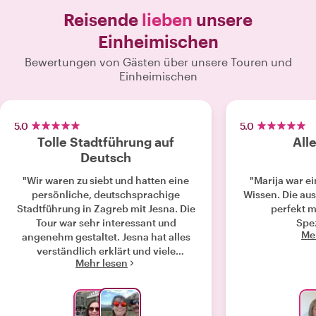
Reisende
lieben
unsere
Einheimischen
Bewertungen von Gästen über unsere Touren und
Einheimischen
5.0
5.0
Tolle Stadtführung auf
All
Deutsch
"Wir waren zu siebt und hatten eine
"Marija war ei
persönliche, deutschsprachige
Wissen. Die au
Stadtführung in Zagreb mit Jesna. Die
perfekt m
Tour war sehr interessant und
Spez
Me
angenehm gestaltet. Jesna hat alles
verständlich erklärt und viele
Mehr lesen
spannende Infos gegeben, auch der
Bezug zu Österreich wurde immer
wieder hergestellt und war sehr
interessant. Durch die kleine Gruppe