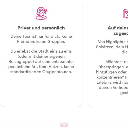
Privat und persönlich
Auf dein
zugesc
Deine Tour ist nur für dich. Keine
Fremden, keine Gruppen.
Von Highlights 
Schätzen, dein H
Du erlebst die Stadt eins zu eins
dic
(oder mit deiner eigenen
Reisegruppe) auf eine entspannte,
Möchtest d
persönliche Art. Kein Hetzen, keine
überspringen, 
standardisierten Gruppentouren.
hinzufügen oder 
konzentrieren? F
Erlebnis wird n
deinen Vorlieb
gest