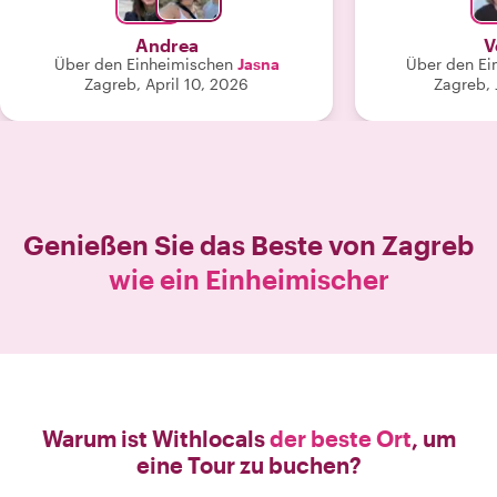
war es besonders persönlich und
entspannt. Wir haben viele gute Lokal
Andrea
V
und Kaffee Tipps erhalten. Sehr
Über den Einheimischen
Jasna
Über den Ei
empfehlenswert, Jesna ist sehr
Zagreb, April 10, 2026
Zagreb, 
freundlich und aufmerksam. Vielen
lieben Dank 💙 "
Genießen Sie das Beste von
Zagreb
wie ein Einheimischer
Warum ist Withlocals
der beste Ort
, um
eine Tour zu buchen?