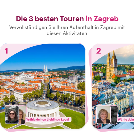
Die 3 besten Touren
in Zagreb
Vervollständigen Sie Ihren Aufenthalt in Zagreb mit
diesen Aktivitäten
1
2
Wähle deinen Lieblings-Local
Wähle dein