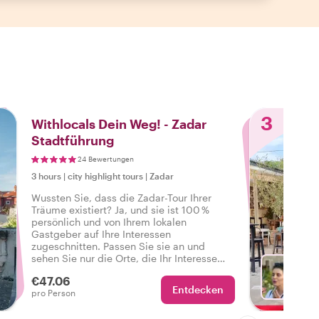
3
Withlocals Dein Weg! - Zadar
Stadtführung
24 Bewertungen
3 hours
|
city highlight tours
|
Zadar
Wussten Sie, dass die Zadar-Tour Ihrer
Träume existiert? Ja, und sie ist 100 %
persönlich und von Ihrem lokalen
Gastgeber auf Ihre Interessen
zugeschnitten. Passen Sie sie an und
sehen Sie nur die Orte, die Ihr Interesse
wecken. Von klassischen
€47.06
Sehenswürdigkeiten bis hin zu
Entdecken
Mit Lu
pro Person
Spaziergängen durch Viertel – Ihre
Wünsche sind uns Befehl!