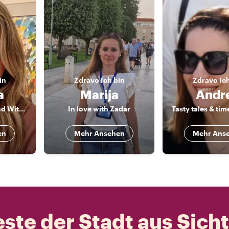
in
Zdravo
Ich bin
Zdravo
Ic
a
Marija
Andr
Your Croatian Friend With The Best Local Tips
In love with Zadar
Tasty tales & tim
en
Mehr Ansehen
Mehr Ans
ste der Stadt aus Sich