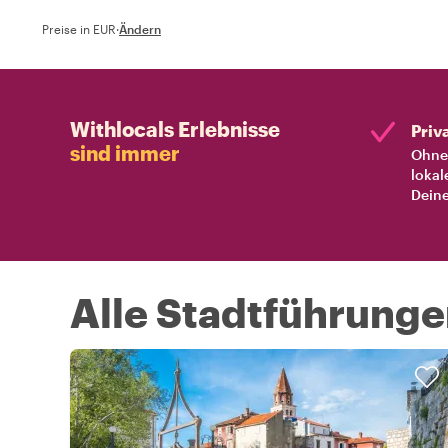
Preise in EUR
·
Ändern
Withlocals Erlebnisse
Priv
sind immer
Ohne 
lokal
Deine
Alle Stadtführunge