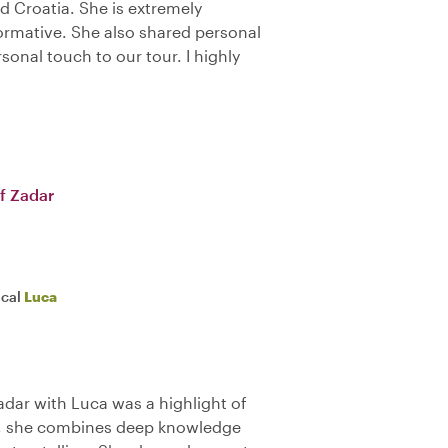
d Croatia. She is extremely
rmative. She also shared personal
sonal touch to our tour. I highly
f Zadar
ocal
Luca
adar with Luca was a highlight of
er, she combines deep knowledge