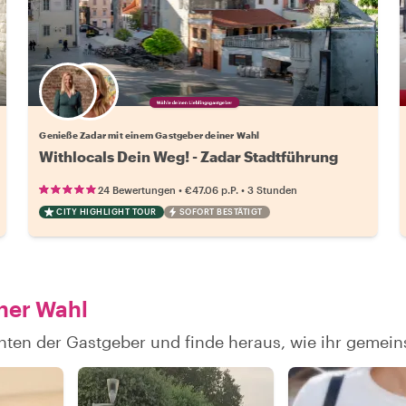
Wähle deinen Lieblingsgastgeber
Genieße Zadar mit einem Gastgeber deiner Wahl
Withlocals Dein Weg! - Zadar Stadtführung
•
•
24 Bewertungen
€47.06
p.P.
3 Stunden
CITY HIGHLIGHT TOUR
SOFORT BESTÄTIGT
iner Wahl
hten der Gastgeber und finde heraus, wie ihr gemei