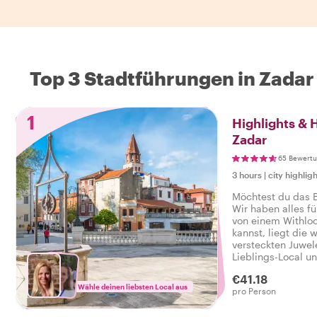
Top 3 Stadtführungen in Zadar
1
Highlights &
Zadar
65 Bewert
3 hours
|
city highligh
Möchtest du das 
Wir haben alles fü
von einem Withloc
kannst, liegt die 
versteckten Juwel
Lieblings-Local u
Atmosphäre der St
€41.18
alles zu bieten ha
Wähle deinen liebsten Local aus
pro Person
Ich habe das echt