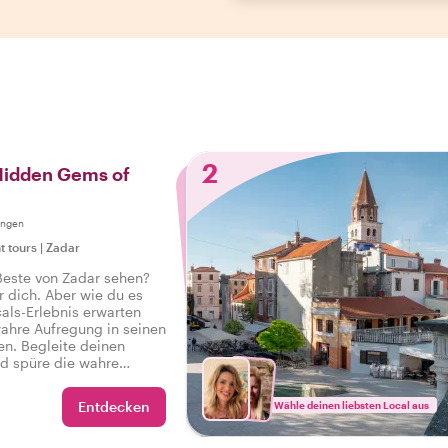
2
 Hidden Gems of
ungen
t tours
|
Zadar
Beste von Zadar sehen?
r dich. Aber wie du es
als-Erlebnis erwarten
wahre Aufregung in seinen
en. Begleite deinen
nd spüre die wahre
adt auf einer Tour, die
t, damit du sagen kannst:
Entdecken
Wähle deinen liebsten Local aus
e Zadar erlebt!