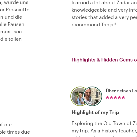
en, wurde uns
learned a lot about Zadar an
er Prosciutto
knowledgeable and very info
en und die
stories that added a very per
elle Pausen
recommend Tanja!!
 must-see
die tollen
Highlights & Hidden Gems o
Über deinen L
Highlight of my Trip
Exploring the Old Town of Z
f our
my trip. As a history teach
ple times due