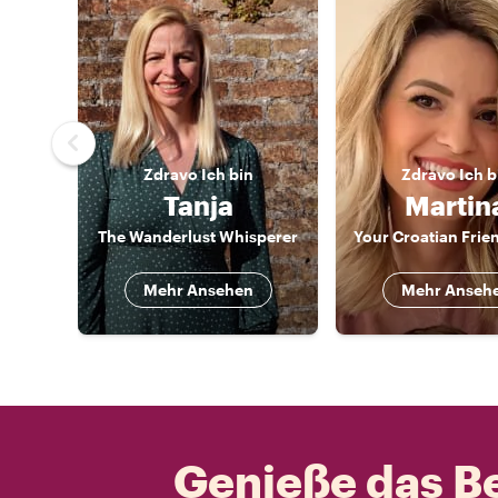
Zdravo
Ich bin
Zdravo
Ich b
Tanja
Martin
The Wanderlust Whisperer
Mehr Ansehen
Mehr Anseh
Genieße das Be