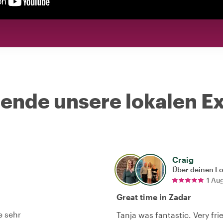
nde unsere lokalen Ex
Craig
Über deinen L
1 Au
Great time in Zadar
e sehr
Tanja was fantastic. Very fri