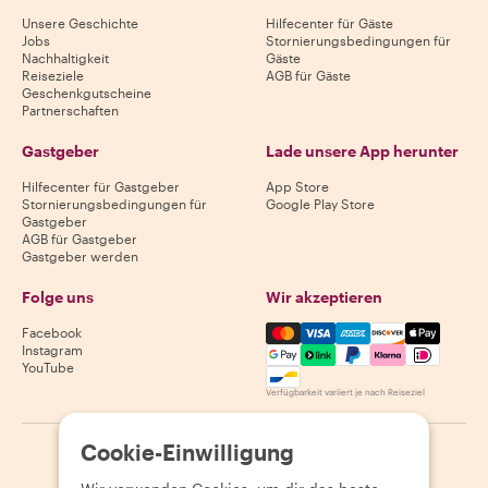
Unsere Geschichte
Hilfecenter für Gäste
Jobs
Stornierungsbedingungen für
Nachhaltigkeit
Gäste
Reiseziele
AGB für Gäste
Geschenkgutscheine
Partnerschaften
Gastgeber
Lade unsere App herunter
Hilfecenter für Gastgeber
App Store
Stornierungsbedingungen für
Google Play Store
Gastgeber
AGB für Gastgeber
Gastgeber werden
Folge uns
Wir akzeptieren
Mastercard, Visa, Amex, Di
Facebook
Instagram
YouTube
Verfügbarkeit variiert je nach Reiseziel
Cookie-Einwilligung
©
2026
Withlocals.com
|
Datenschutzerklärung
|
Cookies
|
Seitenübersicht