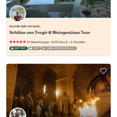
Genieße Split mit Darko
Schätze von Trogir & Weingenüsse Tour
•
•
111 Bewertungen
€161.76
p.P.
5 Stunden
DAY TRIP
CAR
FAMILIENFREUNDLICH