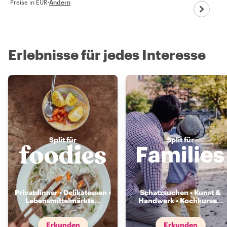
Preise in EUR
·
Ändern
Erlebnisse für jedes Interesse
Split für
Split für
Privatdinner • Delikatessen •
Schatzsuchen • Kunst &
Lebensmittelmärkte
...
Handwerk • Kochkurse
...
Erkunden
Erkunden