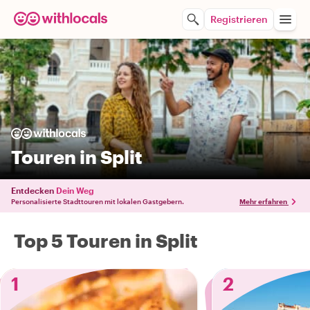
Registrieren
Touren in Split
Entdecken
Dein Weg
Personalisierte Stadttouren mit lokalen Gastgebern.
Mehr erfahren
Top 5 Touren in Split
1
2