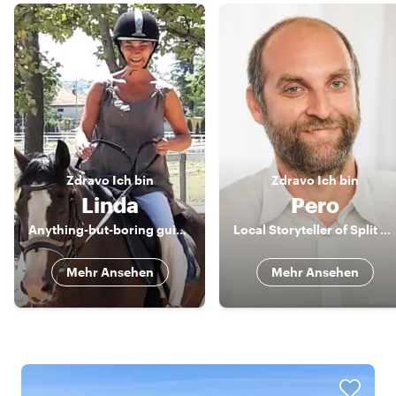
Zdravo
Ich bin
Zdravo
Ich bin
Linda
Pero
Anything-but-boring guidess ;-)
Local Storyteller of Split & Marine Biologist
Mehr Ansehen
Mehr Ansehen