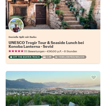
Genieße Split mit Darko
UNESCO Trogir Tour & Seaside Lunch bei
Konoba Lanterna - Sevid
•
•
111 Bewertungen
€90.00
p.P.
8 Stunden
OFF THE BEATEN TRACK
CAR
FAMILIENFREUNDLICH