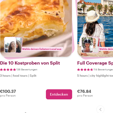
Wähle deinen liebsten Local aus
Wähle dein
Die 10 Kostproben von Split
Full Coverage Sp
136 Bewertungen
114 Bewertunge
3 hours
|
food tours
|
Split
5 hours
|
city highlight to
€100.37
€76.84
Entdecken
pro Person
pro Person