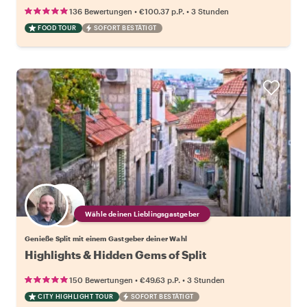
•
•
136 Bewertungen
€100.37
p.P.
3 Stunden
FOOD TOUR
SOFORT BESTÄTIGT
Wähle deinen Lieblingsgastgeber
Genieße Split mit einem Gastgeber deiner Wahl
Highlights & Hidden Gems of Split
•
•
150 Bewertungen
€49.63
p.P.
3 Stunden
CITY HIGHLIGHT TOUR
SOFORT BESTÄTIGT