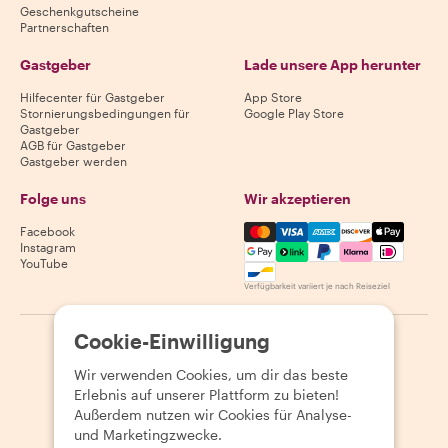
Geschenkgutscheine
Partnerschaften
Gastgeber
Lade unsere App herunter
Hilfecenter für Gastgeber
App Store
Stornierungsbedingungen für
Google Play Store
Gastgeber
AGB für Gastgeber
Gastgeber werden
Folge uns
Wir akzeptieren
Mastercard, Visa, Amex, Di
Facebook
Instagram
YouTube
Verfügbarkeit variiert je nach Reiseziel
Cookie-Einwilligung
©
2026
Withlocals.com
|
Datenschutzerklärung
|
Cookies
|
Seitenübersicht
Wir verwenden Cookies, um dir das beste
Erlebnis auf unserer Plattform zu bieten!
Außerdem nutzen wir Cookies für Analyse-
und Marketingzwecke.