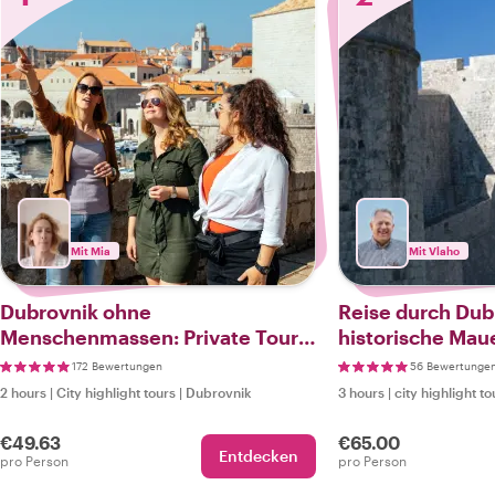
Mit Mia
Mit Vlaho
Dubrovnik ohne
Reise durch Dub
Menschenmassen: Private Tour
historische Maue
am frühen Morgen
Erlebnis
172 Bewertungen
56 Bewertunge
2 hours
|
City highlight tours
|
Dubrovnik
3 hours
|
city highlight to
€49.63
€65.00
Entdecken
pro Person
pro Person