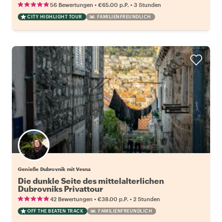
•
•
56 Bewertungen
€65.00
p.P.
3 Stunden
CITY HIGHLIGHT TOUR
FAMILIENFREUNDLICH
Genieße Dubrovnik mit Vesna
Die dunkle Seite des mittelalterlichen
Dubrovniks Privattour
•
•
42 Bewertungen
€38.00
p.P.
2 Stunden
OFF THE BEATEN TRACK
FAMILIENFREUNDLICH