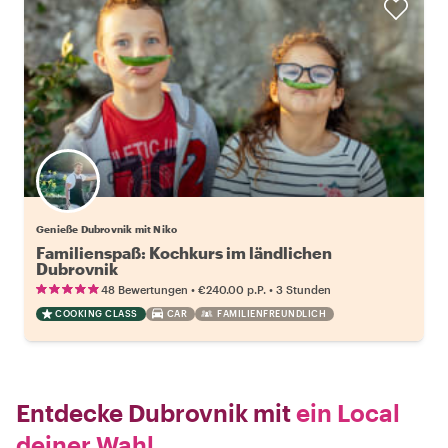
Genieße Dubrovnik mit Niko
Familienspaß: Kochkurs im ländlichen
Dubrovnik
•
•
48 Bewertungen
€240.00
p.P.
3 Stunden
COOKING CLASS
CAR
FAMILIENFREUNDLICH
Entdecke Dubrovnik mit
ein Local
deiner Wahl