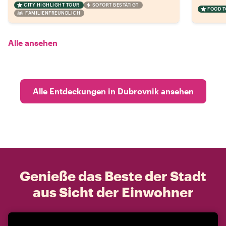
CITY HIGHLIGHT TOUR
SOFORT BESTÄTIGT
FOOD 
FAMILIENFREUNDLICH
Alle ansehen
Alle Entdeckungen in Dubrovnik ansehen
Genieße das Beste der Stadt
aus Sicht der Einwohner