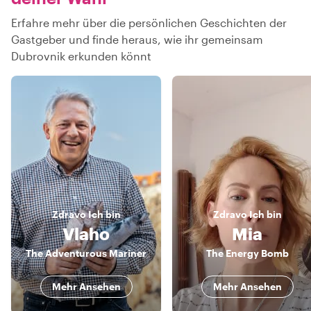
Erfahre mehr über die persönlichen Geschichten der
Gastgeber und finde heraus, wie ihr gemeinsam
Dubrovnik erkunden könnt
Zdravo
Ich bin
Zdravo
Ich bin
Vlaho
Mia
The Adventurous Mariner
The Energy Bomb
Mehr Ansehen
Mehr Ansehen