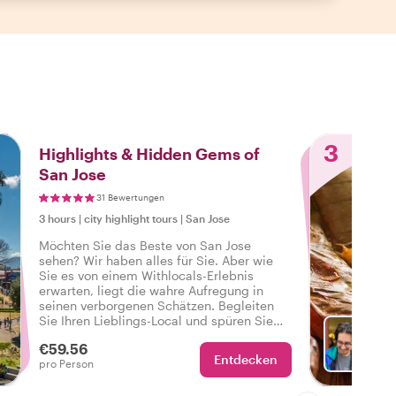
3
Highlights & Hidden Gems of
San Jose
31 Bewertungen
3 hours
|
city highlight tours
|
San Jose
Möchten Sie das Beste von San Jose
sehen? Wir haben alles für Sie. Aber wie
Sie es von einem Withlocals-Erlebnis
erwarten, liegt die wahre Aufregung in
seinen verborgenen Schätzen. Begleiten
Sie Ihren Lieblings-Local und spüren Sie
die echte Atmosphäre der Stadt auf einer
€59.56
Tour, die alles zu bieten hat, damit Sie
Entdecken
Wä
pro Person
sagen können: Ich habe das echte San
Jose erlebt!