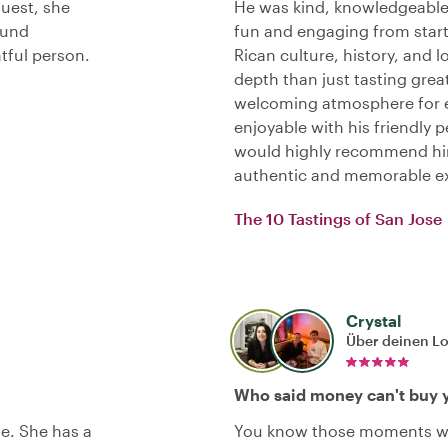
quest, she
He was kind, knowledgeable
ound
fun and engaging from start 
tful person.
Rican culture, history, and
depth than just tasting grea
welcoming atmosphere for e
enjoyable with his friendly 
would highly recommend him
authentic and memorable ex
The 10 Tastings of San Jose
Crystal
Über deinen L
Who said money can't buy y
se. She has a
You know those moments whe