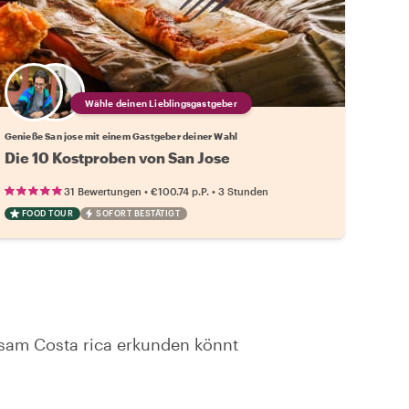
Wähle deinen Lieblingsgastgeber
Genieße San jose mit einem Gastgeber deiner Wahl
Die 10 Kostproben von San Jose
•
•
31 Bewertungen
€100.74
p.P.
3 Stunden
FOOD TOUR
SOFORT BESTÄTIGT
nsam Costa rica erkunden könnt