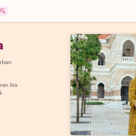
a
Urban
ren bis
&