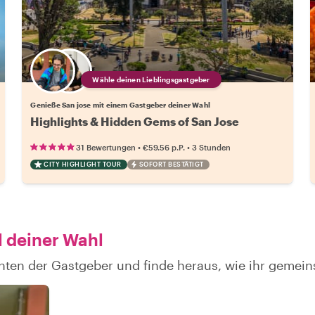
Wähle deinen Lieblingsgastgeber
Genieße San jose mit einem Gastgeber deiner Wahl
Highlights & Hidden Gems of San Jose
•
•
31 Bewertungen
€59.56
p.P.
3 Stunden
CITY HIGHLIGHT TOUR
SOFORT BESTÄTIGT
l deiner Wahl
hten der Gastgeber und finde heraus, wie ihr gemei