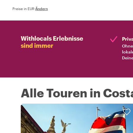
Preise in EUR
·
Ändern
Withlocals Erlebnisse
Priv
sind immer
Ohne 
lokal
Deine
Alle Touren in Cost