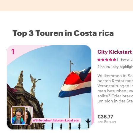
Top 3 Touren in Costa rica
1
City Kickstart
31 Bewertu
2 hours
|
city highligh
Willkommen in San
besten Restaurant
Veranstaltungen i
man besuchen un
sollte? Oder brauc
um sich in der St
Buchen Sie diese 
Einheimischen und
perfekte Einführun
€36.77
Wähle deinen liebsten Local aus
Städtereise auf d
pro Person
bringen.