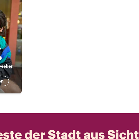
n
o
Seeker
en
ste der Stadt aus Sich