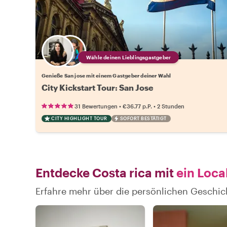
Wähle deinen Lieblingsgastgeber
Genieße San jose mit einem Gastgeber deiner Wahl
City Kickstart Tour: San Jose
•
•
31 Bewertungen
€36.77
p.P.
2 Stunden
CITY HIGHLIGHT TOUR
SOFORT BESTÄTIGT
Entdecke Costa rica mit
ein Loca
Erfahre mehr über die persönlichen Geschic