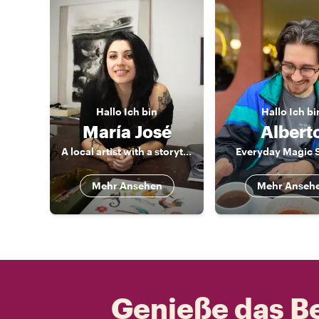
Hallo
Ich bin
Hallo
Ich bi
María José
Albert
A local artist with a storyteller heart
Everyday Magic 
Mehr Ansehen
Mehr Anseh
Genieße das Be