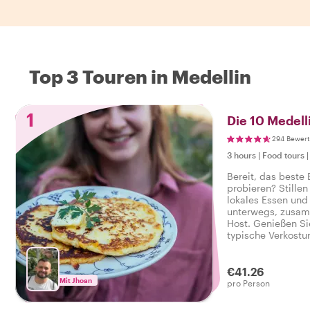
Top 3 Touren in Medellin
1
Die 10 Medell
294 Bewer
3 hours
|
Food tours
Bereit, das beste
probieren? Stillen
lokales Essen und 
unterwegs, zusam
Host. Genießen Si
typische Verkostu
herzhaft reichen, 
schmackhaften Foo
€41.26
Mit Jhoan
pro Person