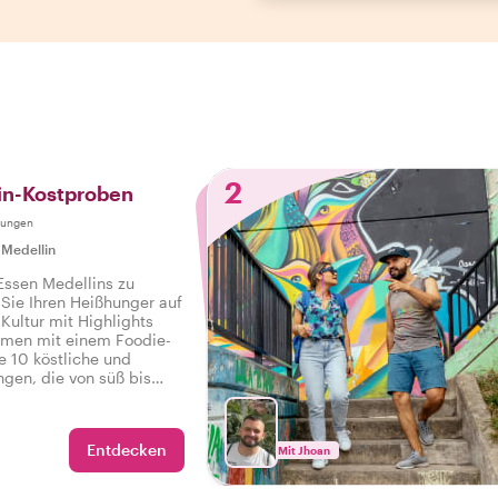
2
in-Kostproben
tungen
|
Medellin
 Essen Medellins zu
 Sie Ihren Heißhunger auf
Kultur mit Highlights
men mit einem Foodie-
e 10 köstliche und
ngen, die von süß bis
sowie Getränke auf einer
d-Tour in Medellin.
Entdecken
Mit Jhoan