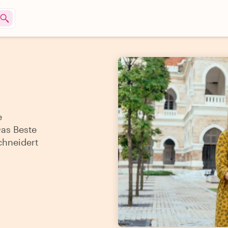
e
Das Beste
chneidert