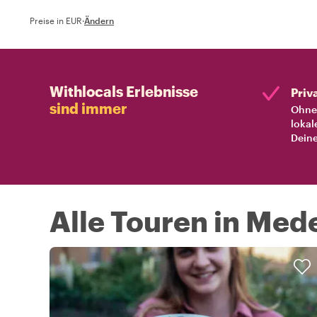
Preise in EUR
·
Ändern
Withlocals Erlebnisse
Priv
sind immer
Ohne 
lokal
Deine
Alle Touren in Mede