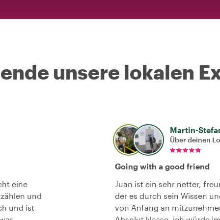
nde unsere lokalen Ex
Martin-Stefa
Über deinen L
Going with a good friend
cht eine
Juan ist ein sehr netter, f
rzählen und
der es durch sein Wissen un
ch und ist
von Anfang an mitzunehmen 
 war
Absolut klasse, ich würde i