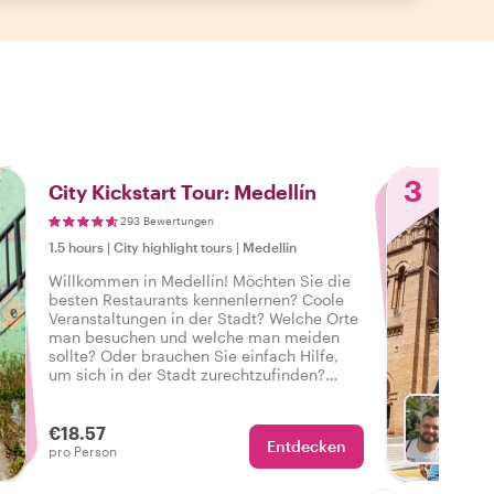
3
City Kickstart Tour: Medellín
293 Bewertungen
1.5 hours
|
City highlight tours
|
Medellin
Willkommen in Medellín! Möchten Sie die
besten Restaurants kennenlernen? Coole
Veranstaltungen in der Stadt? Welche Orte
man besuchen und welche man meiden
sollte? Oder brauchen Sie einfach Hilfe,
um sich in der Stadt zurechtzufinden?
Buchen Sie diese private Tour mit einem
Einheimischen und erhalten Sie die
perfekte Einführung in Medellín, um Ihre
€18.57
Entdecken
Städtereise auf den richtigen Weg zu
Mit Jh
pro Person
bringen.