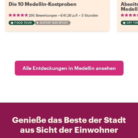
Die 10 Medellin-Kostproben
Abseit
Medell
•
•
295 Bewertungen
€41.26
p.P.
3 Stunden
FOOD TOUR
SOFORT BESTÄTIGT
OFF TH
Alle Entdeckungen in Medellin ansehen
Genieße das Beste der Stadt
aus Sicht der Einwohner