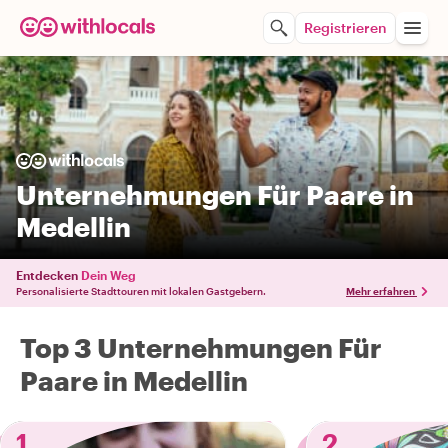
Registrieren
Unternehmungen Für Paare in
Medellin
Entdecken
Dein Weg
Personalisierte Stadttouren mit lokalen Gastgebern.
Mehr erfahren
Top 3 Unternehmungen Für
Paare in Medellin
1
2