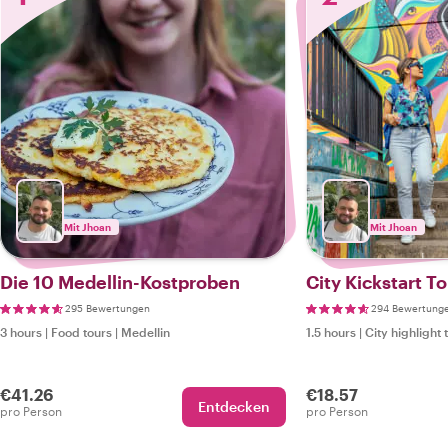
Mit Jhoan
Mit Jhoan
Die 10 Medellin-Kostproben
City Kickstart T
295 Bewertungen
294 Bewertung
3 hours
|
Food tours
|
Medellin
1.5 hours
|
City highlight 
€41.26
€18.57
Entdecken
pro Person
pro Person