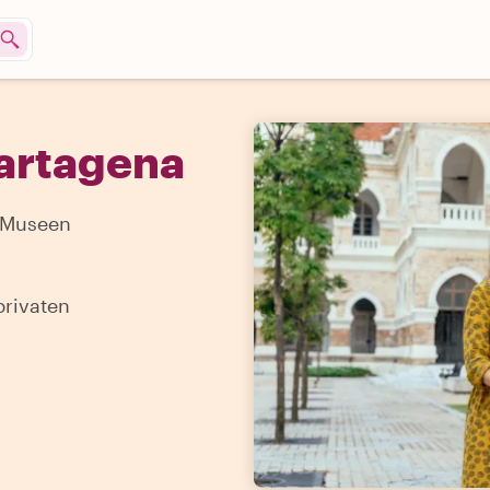
Cartagena
n Museen
privaten