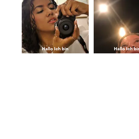
Hallo
Ich bin
Hallo
Ich bi
Wendys
Andre
CARTAGENA HISTORY, CULTURE AND GASTRONOMY!!
Mehr Ansehen
Mehr Anseh
Genieße das Be