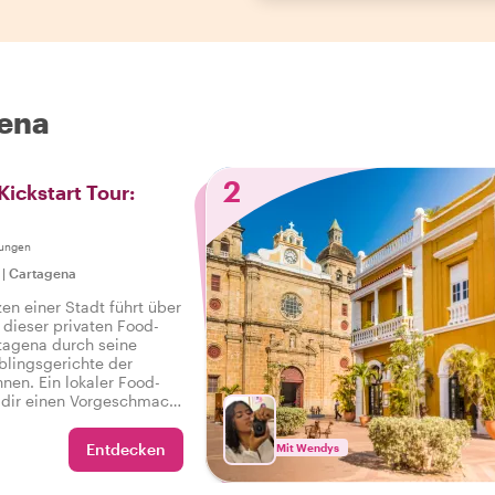
gena
2
Kickstart Tour:
tungen
|
Cartagena
n einer Stadt führt über
 dieser privaten Food-
rtagena durch seine
blingsgerichte der
nen. Ein lokaler Food-
, dir einen Vorgeschmack
rtagena zu geben und
ch lokalem Essen und
Entdecken
Mit Wendys
stillen.