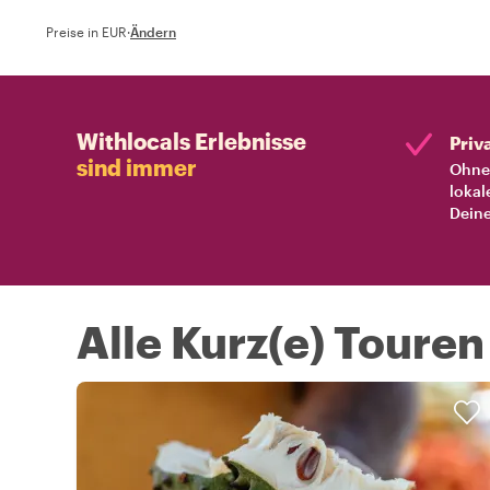
Preise in EUR
·
Ändern
Withlocals Erlebnisse
Priv
sind immer
Ohne 
lokal
Deine
Alle Kurz(e) Touren