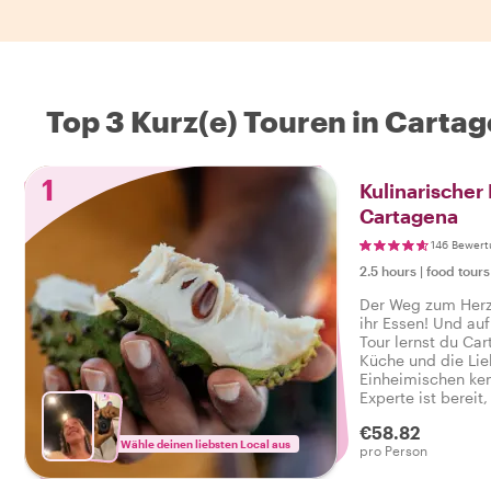
Top 3 Kurz(e) Touren in Carta
1
Kulinarischer 
Cartagena
146 Bewer
2.5 hours
|
food tours
Der Weg zum Herze
ihr Essen! Und auf
Tour lernst du Ca
Küche und die Lie
Einheimischen ken
Experte ist bereit
auf das echte Ca
€58.82
deine Gelüste na
Wähle deinen liebsten Local aus
pro Person
Stadthighlights zu 