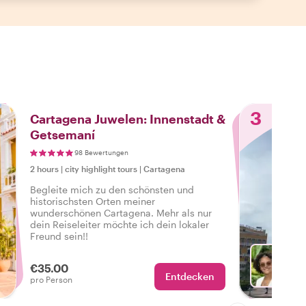
3
Cartagena Juwelen: Innenstadt &
Getsemaní
98 Bewertungen
2 hours
|
city highlight tours
|
Cartagena
Begleite mich zu den schönsten und
historischsten Orten meiner
wunderschönen Cartagena. Mehr als nur
dein Reiseleiter möchte ich dein lokaler
Freund sein!!
€35.00
Entdecken
Mit Ka
pro Person