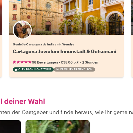
Genieße Cartagena de indias mit Wendys
Cartagena Juwelen: Innenstadt & Getsemaní
•
•
98 Bewertungen
€35.00
p.P.
2 Stunden
CITY HIGHLIGHT TOUR
FAMILIENFREUNDLICH
l deiner Wahl
hten der Gastgeber und finde heraus, wie ihr geme