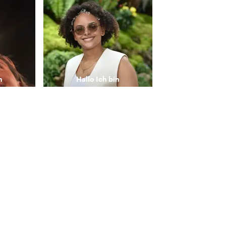
n
Hallo
Ich bin
a
Karen
Nice Host with cultural background and best spots in Colombia
I won't only be your guide, I will also be another friend in my city
en
Mehr Ansehen
ste der Stadt aus Sich