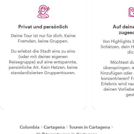
Privat und persönlich
Auf dein
zugesc
Deine Tour ist nur für dich. Keine
Fremden, keine Gruppen.
Von Highlights 
Schätzen, dein H
Du erlebst die Stadt eins zu eins
dic
(oder mit deiner eigenen
Reisegruppe) auf eine entspannte,
Möchtest d
persönliche Art. Kein Hetzen, keine
überspringen, 
standardisierten Gruppentouren.
hinzufügen oder 
konzentrieren? F
Erlebnis wird n
deinen Vorlieb
gest
Colombia
Cartagena
Touren in Cartagena