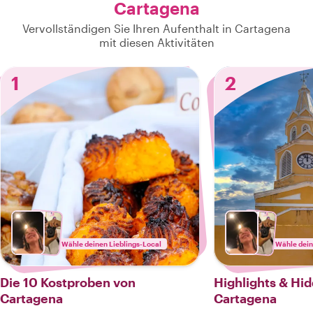
Cartagena
Vervollständigen Sie Ihren Aufenthalt in Cartagena
mit diesen Aktivitäten
1
2
Wähle deinen Lieblings-Local
Wähle dein
Die 10 Kostproben von
Highlights & Hi
Cartagena
Cartagena