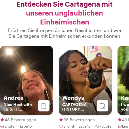
Entdecken Sie Cartagena mit
unseren unglaublichen
Einheimischen
Erfahren Sie ihre persönlichen Geschichten und wie
Sie Cartagena mit Einheimischen erkunden können
Andrea
Wendys
Ka
Nice Host with
CARTAGENA
I wo
cultural
HISTORY,
your
background and
CULTURE AND
also
best spots in
GASTRONOMY!!
frie
48 Bewertungen
98 Bewertungen
43 
Colombia
English・Español
English・Español・Português
Eng