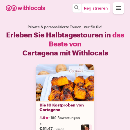
Registrieren
Private & personalisierte Touren - nur für Sie!
Erleben Sie Halbtagestouren in
das
Beste von
Cartagena mit Withlocals
Die 10 Kostproben von
Cartagena
4.9
·
189 Bewertungen
Ab
€51.47
+
2
/Person