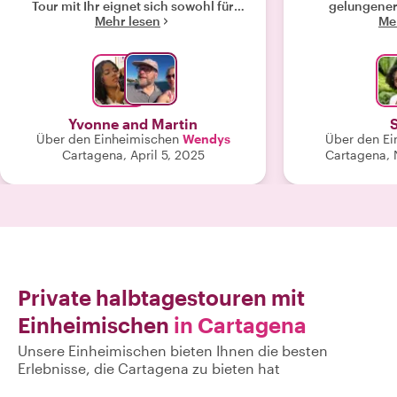
Tour mit Ihr eignet sich sowohl für
gelungener 
Mehr lesen
Me
einen Kurzaufenthalt, z.B. wie bei uns
Jederzeit gerne
bei einer Kreuzfahrt, als auch als
probieren durf
Einstieg in einen längeren Aufenthalt
in der schönen Stadt. Der Treffpunkt in
der Stadt ist sehr gut mit dem Taxi vom
Kreuzfahrtterminal erreichbar (ca 20-
Yvonne and Martin
30 Min einplanen). Wir vereinbarten
Über den Einheimischen
Wendys
Über den Ei
mit dem Taxifahrer einen Preis von 10
Cartagena, April 5, 2025
Cartagena, 
US$ (5$/Person). Wir wünschen Ihr
weiterhin alles Gute!"
Private halbtagestouren mit
Einheimischen
in Cartagena
Unsere Einheimischen bieten Ihnen die besten
Erlebnisse, die Cartagena zu bieten hat