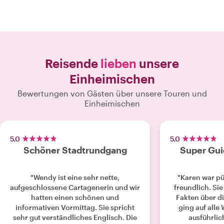
Reisende
lieben
unsere
Einheimischen
Bewertungen von Gästen über unsere Touren und
Einheimischen
5.0
5.0
Schöner Stadtrundgang
Super Guid
"Wendy ist eine sehr nette,
"Karen war pü
aufgeschlossene Cartagenerin und wir
freundlich. Sie
hatten einen schönen und
Fakten über di
informativen Vormittag. Sie spricht
ging auf all
sehr gut verständliches Englisch. Die
ausführlic