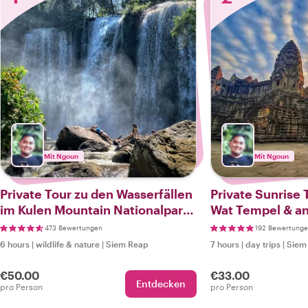
Mit Ngoun
Mit Ngoun
Private Tour zu den Wasserfällen
Private Sunrise
im Kulen Mountain Nationalpark
Wat Tempel & an
(Naturliebhaber)
Tempel
473 Bewertungen
192 Bewertung
6 hours
|
wildlife & nature
|
Siem Reap
7 hours
|
day trips
|
Siem
€50.00
€33.00
Entdecken
pro Person
pro Person