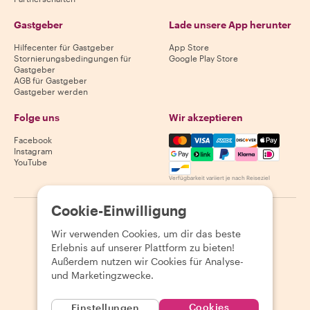
Gastgeber
Lade unsere App herunter
Hilfecenter für Gastgeber
App Store
Stornierungsbedingungen für
Google Play Store
Gastgeber
AGB für Gastgeber
Gastgeber werden
Folge uns
Wir akzeptieren
Mastercard, Visa, Amex, Di
Facebook
Instagram
YouTube
Verfügbarkeit variiert je nach Reiseziel
Cookie-Einwilligung
©
2026
Withlocals.com
|
Datenschutzerklärung
|
Cookies
|
Wir verwenden Cookies, um dir das beste
Seitenübersicht
Erlebnis auf unserer Plattform zu bieten!
Außerdem nutzen wir Cookies für Analyse-
und Marketingzwecke.
Cookies
Einstellungen