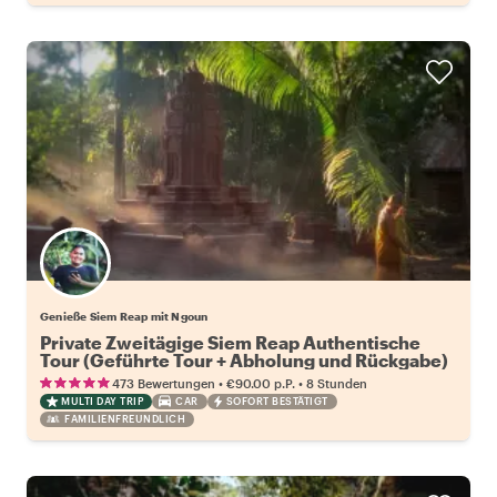
Genieße Siem Reap mit Ngoun
Private Zweitägige Siem Reap Authentische
Tour (Geführte Tour + Abholung und Rückgabe)
•
•
473 Bewertungen
€90.00
p.P.
8 Stunden
MULTI DAY TRIP
CAR
SOFORT BESTÄTIGT
FAMILIENFREUNDLICH