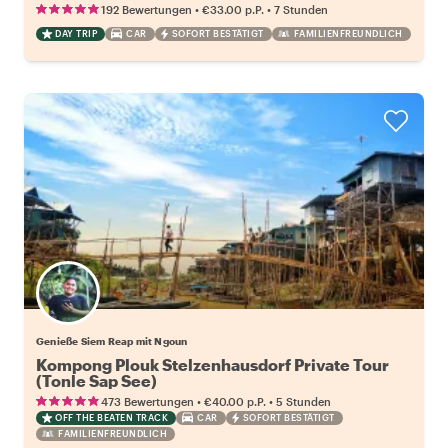
•
•
192 Bewertungen
€33.00
p.P.
7 Stunden
DAY TRIP
CAR
SOFORT BESTÄTIGT
FAMILIENFREUNDLICH
Genieße Siem Reap mit Ngoun
Kompong Plouk Stelzenhausdorf Private Tour
(Tonle Sap See)
•
•
473 Bewertungen
€40.00
p.P.
5 Stunden
OFF THE BEATEN TRACK
CAR
SOFORT BESTÄTIGT
FAMILIENFREUNDLICH