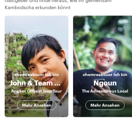
Gastgeber und finde heraus, wie ihr gemeinsam
Kambodscha erkunden könnt
chomreabsuor
Ich bin
chomreabsuor
Ich bin
John & Team Angkor Jeep Tour
Ngoun
Angkor Offbeat Jeep Tour
The Adventurous Local
Mehr Ansehen
Mehr Ansehen