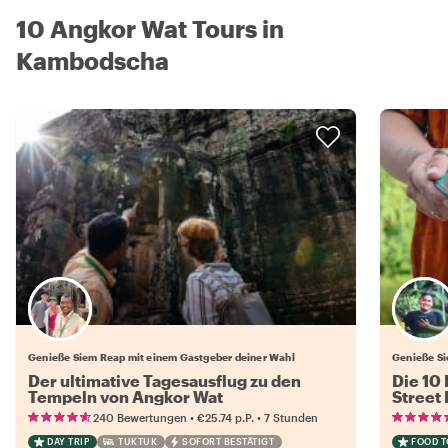
10 Angkor Wat Tours in
Kambodscha
Wähle deinen Lieblingsgastgeber
Genieße Siem Reap mit einem Gastgeber deiner Wahl
Genieße Si
Der ultimative Tagesausflug zu den
Die 10
Tempeln von Angkor Wat
Street
•
•
240 Bewertungen
€25.74
p.P.
7 Stunden
DAY TRIP
TUKTUK
SOFORT BESTÄTIGT
FOOD 