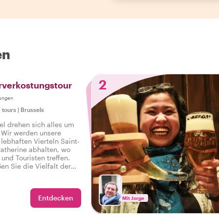
en
2
rverkostungstour
ungen
 tours
|
Brussels
el drehen sich alles um
 Wir werden unsere
lebhaften Vierteln Saint-
atherine abhalten, wo
und Touristen treffen.
n Sie die Vielfalt der
mit einem
 Bierliebhaber.
Entdecken
Mit Jorge