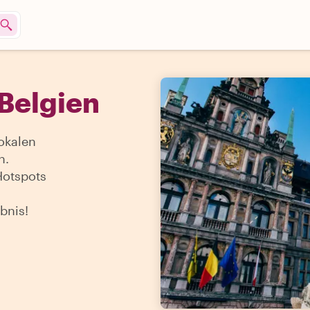
 Belgien
okalen
n.
Hotspots
bnis!