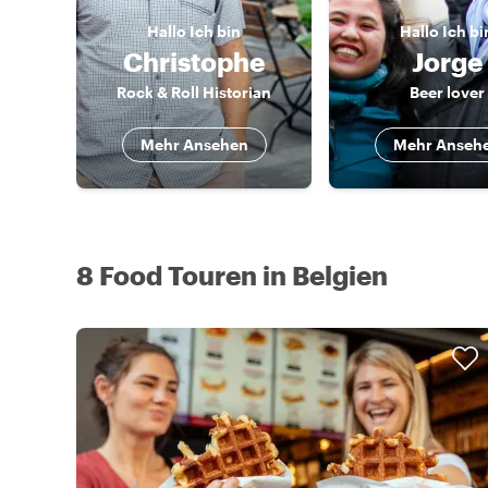
Hallo
Ich bin
Hallo
Ich bi
Christophe
Jorge
Rock & Roll Historian
Beer lover
Mehr Ansehen
Mehr Anseh
8 Food Touren in Belgien