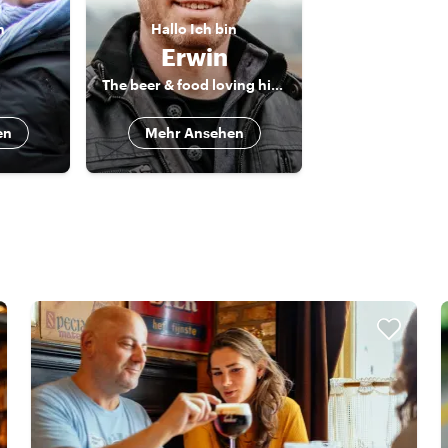
n
Hallo
Ich bin
Erwin
The beer & food loving historian
en
Mehr Ansehen