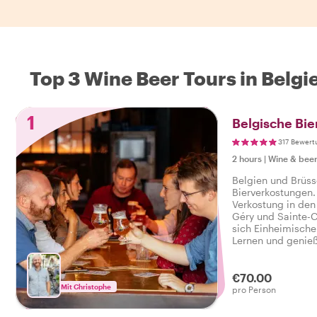
Top 3 Wine Beer Tours in Belgi
1
Belgische Bie
317 Bewert
2 hours
|
Wine & beer
Belgien und Brüss
Bierverkostungen.
Verkostung in den 
Géry und Sainte-C
sich Einheimische 
Lernen und genieße
belgischen Biere 
leidenschaftlichen
€70.00
Mit Christophe
pro Person