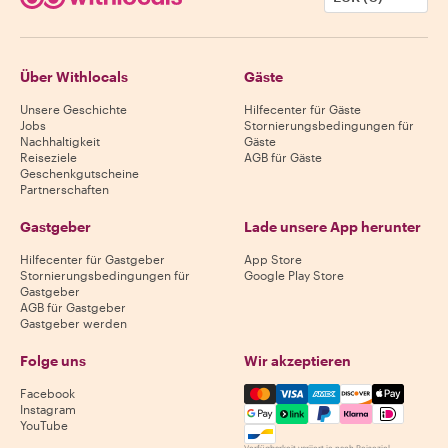
Über Withlocals
Gäste
Unsere Geschichte
Hilfecenter für Gäste
Jobs
Stornierungsbedingungen für
Nachhaltigkeit
Gäste
Reiseziele
AGB für Gäste
Geschenkgutscheine
Partnerschaften
Gastgeber
Lade unsere App herunter
Hilfecenter für Gastgeber
App Store
Stornierungsbedingungen für
Google Play Store
Gastgeber
AGB für Gastgeber
Gastgeber werden
Folge uns
Wir akzeptieren
Mastercard, Visa, Amex, Di
Facebook
Instagram
YouTube
Verfügbarkeit variiert je nach Reiseziel