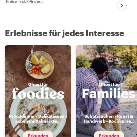
Preise in EUR
·
Ändern
Erlebnisse für jedes Interesse
Ghent für
Ghent für
Privatdinner • Delikatessen •
Schatzsuchen • Kunst &
Lebensmittelmärkte
...
Handwerk • Kochkurse
...
Erkunden
Erkunden