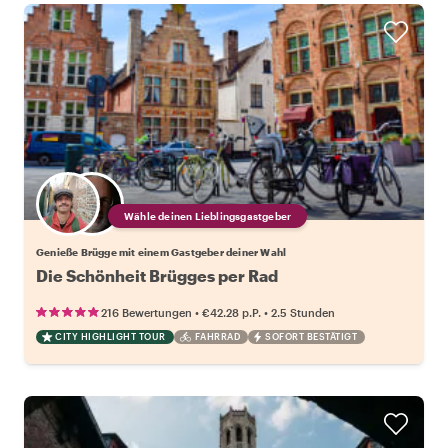
Wähle deinen Lieblingsgastgeber
Genieße Brügge mit einem Gastgeber deiner Wahl
Die Schönheit Brügges per Rad
•
•
216 Bewertungen
€42.28
p.P.
2.5 Stunden
CITY HIGHLIGHT TOUR
FAHRRAD
SOFORT BESTÄTIGT