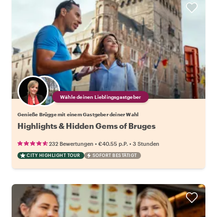
Wähle deinen Lieblingsgastgeber
Genieße Brügge mit einem Gastgeber deiner Wahl
Highlights & Hidden Gems of Bruges
•
•
232 Bewertungen
€40.55
p.P.
3 Stunden
CITY HIGHLIGHT TOUR
SOFORT BESTÄTIGT