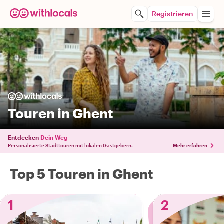
Registrieren
Touren in Ghent
Entdecken
Dein Weg
Personalisierte Stadttouren mit lokalen Gastgebern.
Mehr erfahren
Top 5 Touren in Ghent
1
2