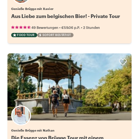
Genieße Brügge mit Xavier
Aus Liebe zum belgischen Bier! - Private Tour
•
•
49 Bewertungen
€59.06
p.P.
2 Stunden
FOOD TOUR
SOFORT BESTÄTIGT
Genieße Brügge mit Nathan
Die Essenz von Brügge Tour mit einem