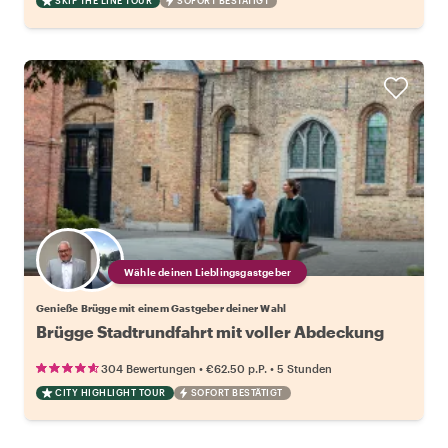
SKIP THE LINE TOUR
SOFORT BESTÄTIGT
Wähle deinen Lieblingsgastgeber
Genieße Brügge mit einem Gastgeber deiner Wahl
Brügge Stadtrundfahrt mit voller Abdeckung
•
•
304 Bewertungen
€62.50
p.P.
5 Stunden
CITY HIGHLIGHT TOUR
SOFORT BESTÄTIGT