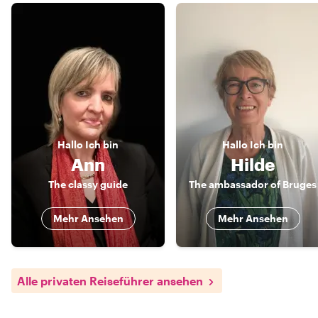
Hallo
Ich bin
Hallo
Ich bin
Ann
Hilde
The classy guide
The ambassador of Bruges
Mehr Ansehen
Mehr Ansehen
Alle privaten Reiseführer ansehen