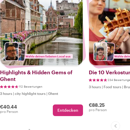
Wähle deinen liebsten Local aus
Wähle dein
Highlights & Hidden Gems of
Die 10 Verkostu
Ghent
234 Bewertung
112 Bewertungen
3 hours
|
Food tours
|
Bru
3 hours
|
city highlight tours
|
Ghent
€88.25
€40.44
Entdecken
pro Person
pro Person