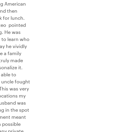
urg American
and then
k for lunch.
tteo pointed
ng. He was
 to learn who
y he vividly
e a family
truly made
onalize it.
able to
 uncle fought
This was very
locations my
husband was
ng in the spot
moment meant
n possible
any private