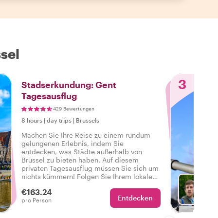
sel
3
Stadserkundung: Gent
Tagesausflug
429 Bewertungen
8 hours
|
day trips
|
Brussels
Machen Sie Ihre Reise zu einem rundum
gelungenen Erlebnis, indem Sie
entdecken, was Städte außerhalb von
Brüssel zu bieten haben. Auf diesem
privaten Tagesausflug müssen Sie sich um
nichts kümmern! Folgen Sie Ihrem lokalen
Gastgeber mit dem Zug nach Gent und
€163.24
kehren Sie noch am selben Tag nach
Entdecken
Mit Ma
pro Person
Brüssel zurück, aber mit unvergesslicheren
Erlebnissen als zuvor.