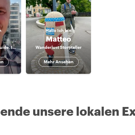
n
Hallo
Ich bin
Matteo
Your off the track guide. I will be happy to meet you !
Wanderlust Storyteller
en
Mehr Ansehen
nde unsere lokalen Ex