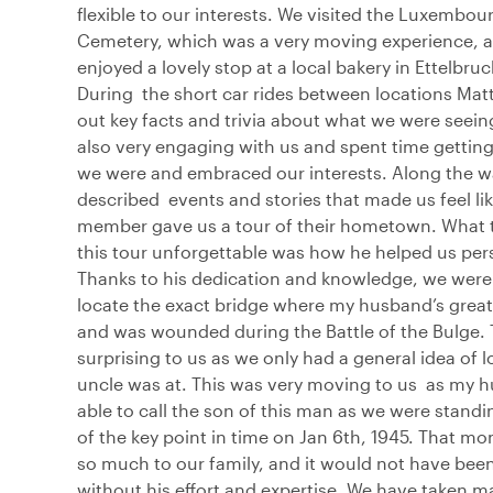
flexible to our interests. We visited the Luxembo
Cemetery, which was a very moving experience, 
enjoyed a lovely stop at a local bakery in Ettelbruc
During the short car rides between locations Ma
out key facts and trivia about what we were seei
also very engaging with us and spent time getting
we were and embraced our interests. Along the wa
described events and stories that made us feel lik
member gave us a tour of their hometown. What 
this tour unforgettable was how he helped us pers
Thanks to his dedication and knowledge, we were 
locate the exact bridge where my husband’s great
and was wounded during the Battle of the Bulge. 
surprising to us as we only had a general idea of 
uncle was at. This was very moving to us as my 
able to call the son of this man as we were standi
of the key point in time on Jan 6th, 1945. That 
so much to our family, and it would not have bee
without his effort and expertise. We have taken m