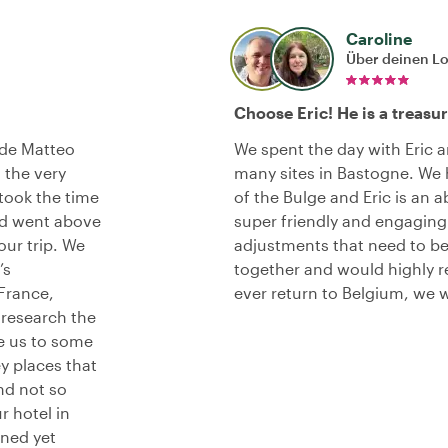
Caroline
Über deinen L
Choose Eric! He is a treasur
ide Matteo
We spent the day with Eric
the very
many sites in Bastogne. We h
took the time
of the Bulge and Eric is an a
and went above
super friendly and engagin
our trip. We
adjustments that need to be
’s
together and would highly 
 France,
ever return to Belgium, we wi
research the
ke us to some
ey places that
nd not so
 hotel in
nned yet