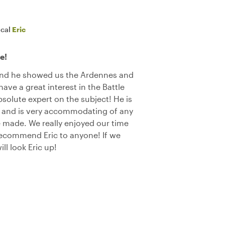
ocal
Eric
e!
 and he showed us the Ardennes and
ave a great interest in the Battle
bsolute expert on the subject! He is
g and is very accommodating of any
 made. We really enjoyed our time
recommend Eric to anyone! If we
ll look Eric up!