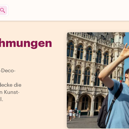
ehmungen
t-Deco-
decke die
en Kunst-
l.