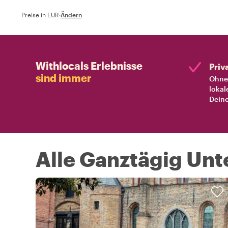
Preise in EUR
·
Ändern
Withlocals Erlebnisse
Priv
sind immer
Ohne 
lokal
Deine
Alle Ganztägig Un