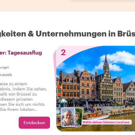
keiten & Unternehmungen in Brüs
2
er: Tagesausflug
tungen
russels
eise zu einem
lebnis, indem Sie sehen,
alb von Brüssel zu
 diesem privaten
en Sie sich um nichts
Sie Ihrem lokalen
m Zug nach Brügge und
am selben Tag nach
Entdecken
Wähle deinen liebsten Local aus
ber mit unvergesslicheren
vor.