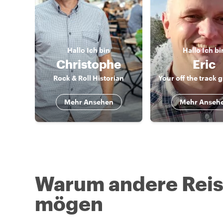
Hallo
Ich bin
Hallo
Ich bi
Christophe
Eric
Rock & Roll Historian
Mehr Ansehen
Mehr Anseh
Warum andere Reise
mögen