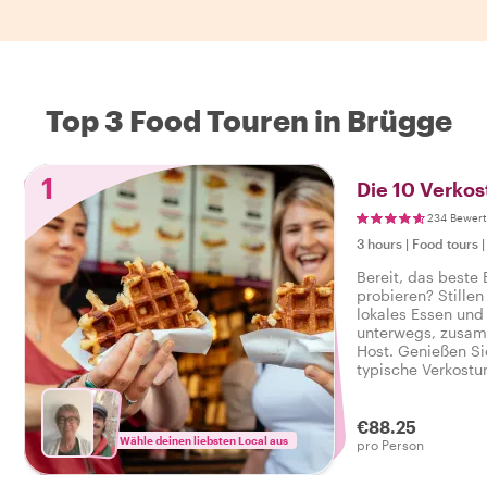
Top 3 Food Touren in Brügge
1
Die 10 Verko
234 Bewer
3 hours
|
Food tours
Bereit, das beste
probieren? Stillen
lokales Essen und 
unterwegs, zusam
Host. Genießen Si
typische Verkostu
herzhaft reichen, 
schmackhaften Fo
€88.25
Wähle deinen liebsten Local aus
pro Person