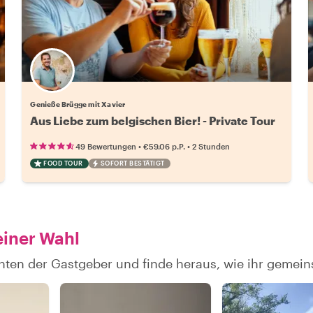
Genieße Brügge mit Xavier
Aus Liebe zum belgischen Bier! - Private Tour
•
•
49 Bewertungen
€59.06
p.P.
2 Stunden
FOOD TOUR
SOFORT BESTÄTIGT
einer Wahl
hten der Gastgeber und finde heraus, wie ihr geme