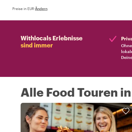
Preise in EUR
·
Ändern
Withlocals Erlebnisse
Priv
sind immer
Ohne 
lokal
Deine
Alle Food Touren i