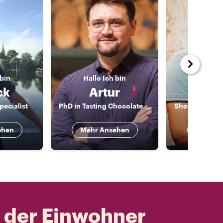
 bin
Hallo
Ich bin
Hallo
I
ck
Artur
Xav
pecialist
PhD in Tasting Chocolate and Beer | Expert Storyteller
ehen
Mehr Ansehen
Mehr A
t der Einwohner