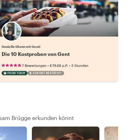
Genieße Ghent mit Genti
Die 10 Kostproben von Gent
•
•
7 Bewertungen
€78.68
p.P.
3 Stunden
FOOD TOUR
SOFORT BESTÄTIGT
insam Brügge erkunden könnt