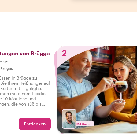
2
stungen von Brügge
tungen
|
Bruges
 Essen in Brügge zu
 Sie Ihren Heißhunger auf
Kultur mit Highlights
men mit einem Foodie-
e 10 köstliche und
ngen, die von süß bis
sowie Getränke auf einer
od-Tour in Brügge.
Entdecken
Mit Xavier