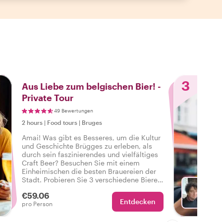
3
Aus Liebe zum belgischen Bier! -
Private Tour
49 Bewertungen
2 hours
|
Food tours
|
Bruges
Amai! Was gibt es Besseres, um die Kultur
und Geschichte Brügges zu erleben, als
durch sein faszinierendes und vielfältiges
Craft Beer? Besuchen Sie mit einem
Einheimischen die besten Brauereien der
Stadt. Probieren Sie 3 verschiedene Biere,
gepaart mit einem köstlichen belgischen
€59.06
Snack, und machen Sie Ihren Besuch in
Entdecken
Mit Ge
pro Person
Brügge zu einem einzigartigen Erlebnis!