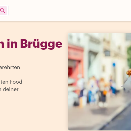
n in Brügge
erehrten
aten Food
n deiner