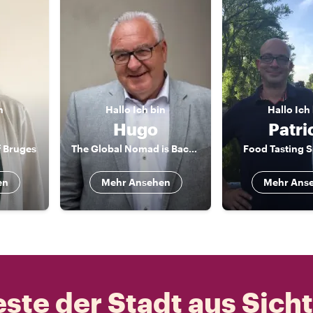
n
Hallo
Ich bin
Hallo
Ich
Hugo
Patri
 Bruges
The Global Nomad is Back in Town
Food Tasting S
en
Mehr Ansehen
Mehr Ans
ste der Stadt aus Sich