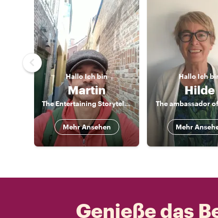
Hallo
Ich bin
Hallo
Ich bi
Martin
Hilde
The Entertaining Storyteller
The ambassador of
Mehr Ansehen
Mehr Anseh
Genieße das Be