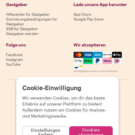
Gastgeber
Lade unsere App herunter
Hilfecenter für Gastgeber
App Store
Stornierungsbedingungen für
Google Play Store
Gastgeber
AGB für Gastgeber
Gastgeber werden
Folge uns
Wir akzeptieren
Mastercard, Visa, Amex, Di
Facebook
Instagram
YouTube
Verfügbarkeit variiert je nach Reiseziel
Cookie-Einwilligung
©
2026
Withlocals.com
|
Datenschutzerklärung
|
Cookies
|
Seitenübersicht
Wir verwenden Cookies, um dir das beste
Erlebnis auf unserer Plattform zu bieten!
Außerdem nutzen wir Cookies für Analyse-
und Marketingzwecke.
Cookies
Einstellungen
ändern
akzeptieren