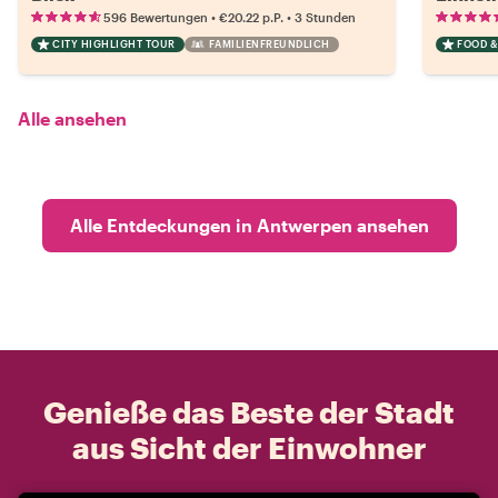
•
•
596 Bewertungen
€20.22
p.P.
3 Stunden
CITY HIGHLIGHT TOUR
FAMILIENFREUNDLICH
FOOD &
Alle ansehen
Alle Entdeckungen in Antwerpen ansehen
Genieße das Beste der Stadt
aus Sicht der Einwohner