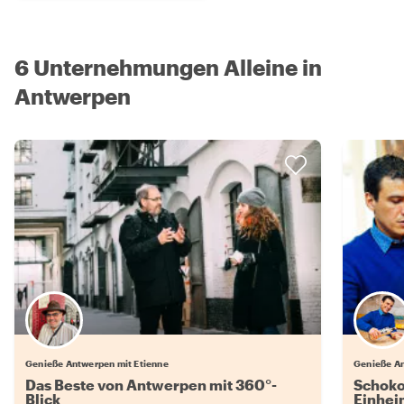
6 Unternehmungen Alleine in
Antwerpen
Genieße Antwerpen mit Etienne
Genieße An
Das Beste von Antwerpen mit 360°-
Schoko
Blick
Einhei