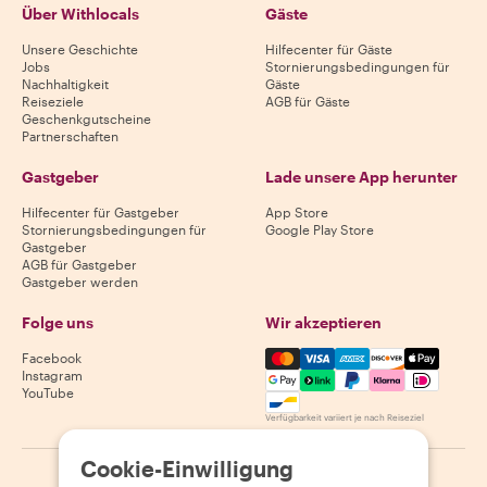
Über Withlocals
Gäste
Unsere Geschichte
Hilfecenter für Gäste
Jobs
Stornierungsbedingungen für
Nachhaltigkeit
Gäste
Reiseziele
AGB für Gäste
Geschenkgutscheine
Partnerschaften
Gastgeber
Lade unsere App herunter
Hilfecenter für Gastgeber
App Store
Stornierungsbedingungen für
Google Play Store
Gastgeber
AGB für Gastgeber
Gastgeber werden
Folge uns
Wir akzeptieren
Mastercard, Visa, Amex, Di
Facebook
Instagram
YouTube
Verfügbarkeit variiert je nach Reiseziel
Cookie-Einwilligung
©
2026
Withlocals.com
|
Datenschutzerklärung
|
Cookies
|