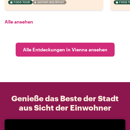
FOOD TOUR
SOFORT BESTÄTIGT
FOOD 
Alle ansehen
Alle Entdeckungen in Vienna ansehen
Genieße das Beste der Stadt
aus Sicht der Einwohner