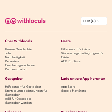
EUR (€)
Über Withlocals
Gäste
Unsere Geschichte
Hilfecenter für Gäste
Jobs
Stornierungsbedingungen für
Nachhaltigkeit
Gäste
Reiseziele
AGB für Gäste
Geschenkgutscheine
Partnerschaften
Gastgeber
Lade unsere App herunter
Hilfecenter für Gastgeber
App Store
Stornierungsbedingungen für
Google Play Store
Gastgeber
AGB für Gastgeber
Gastgeber werden
Folge uns
Wir akzeptieren