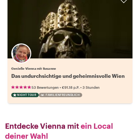
Genieße Vienna mit Susanne
Das undurchsichtige und geheimnisvolle Wien
•
•
53 Bewertungen
€91.18
p.P.
3 Stunden
NIGHT TOUR
FAMILIENFREUNDLICH
Entdecke Vienna mit
ein Local
deiner Wahl