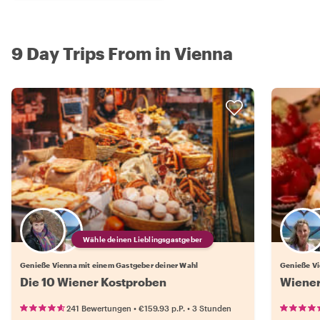
9 Day Trips From in Vienna
Wähle deinen Lieblingsgastgeber
Genieße Vienna mit einem Gastgeber deiner Wahl
Genieße Vi
Die 10 Wiener Kostproben
Wiener
•
•
241 Bewertungen
€159.93
p.P.
3 Stunden