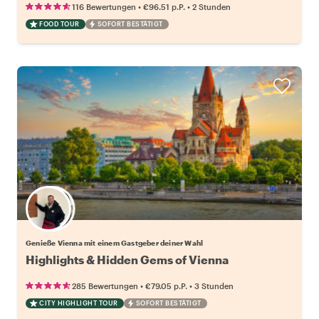
•
•
116 Bewertungen
€96.51
p.P.
2 Stunden
FOOD TOUR
SOFORT BESTÄTIGT
Wähle deinen Lieblingsgastgeber
Genieße Vienna mit einem Gastgeber deiner Wahl
Highlights & Hidden Gems of Vienna
•
•
285 Bewertungen
€79.05
p.P.
3 Stunden
CITY HIGHLIGHT TOUR
SOFORT BESTÄTIGT