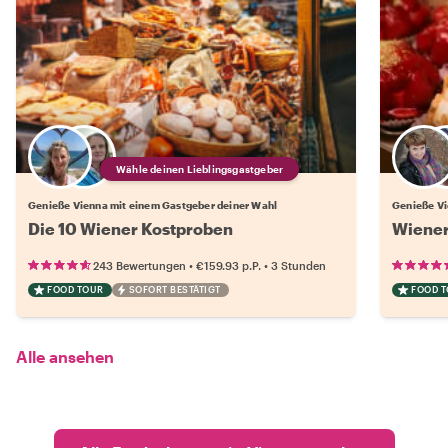
Wähle deinen Lieblingsgastgeber
Genieße Vienna mit einem Gastgeber deiner Wahl
Genieße Vi
Die 10 Wiener Kostproben
Wiener
•
•
243 Bewertungen
€159.93
p.P.
3 Stunden
FOOD TOUR
SOFORT BESTÄTIGT
FOOD 
Alle ansehen