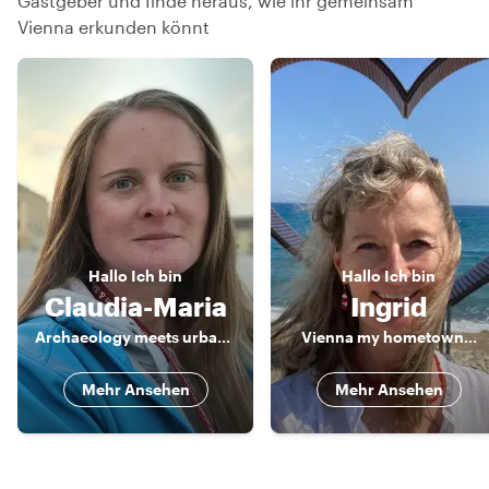
Gastgeber und finde heraus, wie ihr gemeinsam
Vienna erkunden könnt
Hallo
Ich bin
Hallo
Ich bin
Claudia-Maria
Ingrid
Archaeology meets urban history
Vienna my hometown...
Mehr Ansehen
Mehr Ansehen