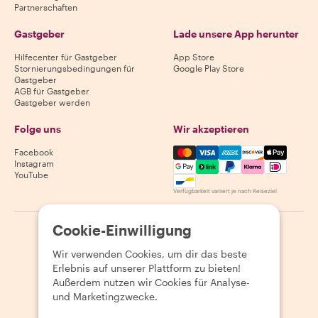
Partnerschaften
Gastgeber
Lade unsere App herunter
Hilfecenter für Gastgeber
App Store
Stornierungsbedingungen für
Google Play Store
Gastgeber
AGB für Gastgeber
Gastgeber werden
Folge uns
Wir akzeptieren
Mastercard, Visa, Amex, Di
Facebook
Instagram
YouTube
Verfügbarkeit variiert je nach Reiseziel
Cookie-Einwilligung
©
2026
Withlocals.com
|
Datenschutzerklärung
|
Cookies
|
Seitenübersicht
Wir verwenden Cookies, um dir das beste
Erlebnis auf unserer Plattform zu bieten!
Außerdem nutzen wir Cookies für Analyse-
und Marketingzwecke.