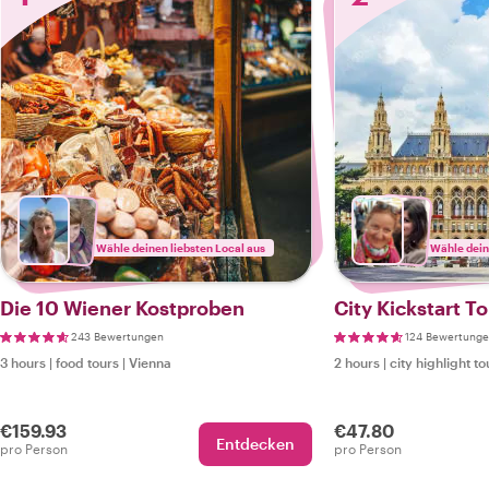
Wähle deinen liebsten Local aus
Wähle dein
Die 10 Wiener Kostproben
City Kickstart T
243 Bewertungen
124 Bewertung
3 hours
|
food tours
|
Vienna
2 hours
|
city highlight to
€159.93
€47.80
Entdecken
pro Person
pro Person