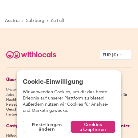
Austria
›
Salzburg
›
Zu Fuß
EUR (€)
Über Withlocals
Gäste
Cookie-Einwilligung
Unsere Geschichte
Hilfecenter für Gäste
Wir verwenden Cookies, um dir das beste
Jobs
Stornierungsbedingungen für
Erlebnis auf unserer Plattform zu bieten!
Nachhaltigkeit
Gäste
Außerdem nutzen wir Cookies für Analyse-
Reiseziele
AGB für Gäste
Geschenkgutscheine
und Marketingzwecke.
Partnerschaften
Cookies
Einstellungen
Gastgeber
Lade unsere App herunter
ändern
akzeptieren
Hilfecenter für Gastgeber
App Store