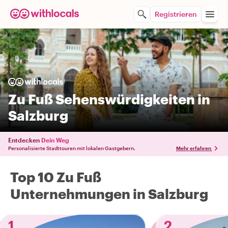
Registrieren
Zu Fuß Sehenswürdigkeiten in
Salzburg
Entdecken
Dein Weg
Personalisierte Stadttouren mit lokalen Gastgebern.
Mehr erfahren
Top 10 Zu Fuß
Unternehmungen in Salzburg
1
2