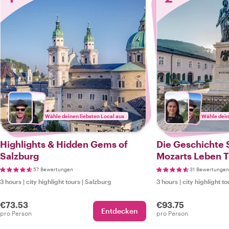
Wähle deinen liebsten Local aus
Wähle dein
Highlights & Hidden Gems of
Die Geschichte 
Salzburg
Mozarts Leben T
57 Bewertungen
31 Bewertungen
3 hours
|
city highlight tours
|
Salzburg
3 hours
|
city highlight to
€73.53
€93.75
Entdecken
pro Person
pro Person