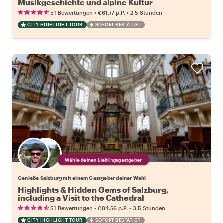
Musikgeschichte und alpine Kultur
•
•
51 Bewertungen
€61.77
p.P.
2.5 Stunden
CITY HIGHLIGHT TOUR
SOFORT BESTÄTIGT
Wähle deinen Lieblingsgastgeber
Genieße Salzburg mit einem Gastgeber deiner Wahl
Highlights & Hidden Gems of Salzburg,
including a Visit to the Cathedral
•
•
51 Bewertungen
€84.56
p.P.
3.5 Stunden
CITY HIGHLIGHT TOUR
SOFORT BESTÄTIGT