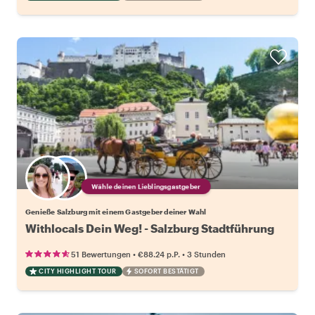
Wähle deinen Lieblingsgastgeber
Genieße Salzburg mit einem Gastgeber deiner Wahl
Withlocals Dein Weg! - Salzburg Stadtführung
•
•
51 Bewertungen
€88.24
p.P.
3 Stunden
CITY HIGHLIGHT TOUR
SOFORT BESTÄTIGT