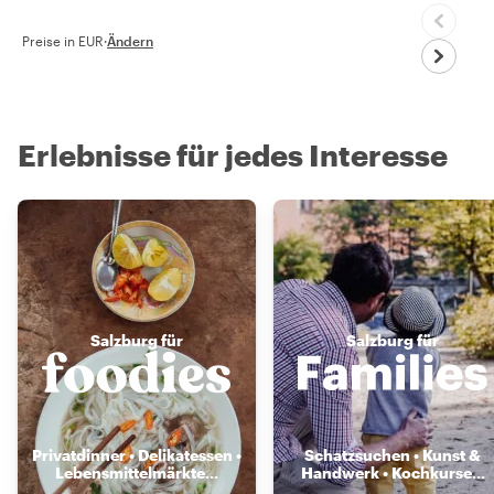
Preise in EUR
·
Ändern
Erlebnisse für jedes Interesse
Salzburg für
Salzburg für
Privatdinner • Delikatessen •
Schatzsuchen • Kunst &
Lebensmittelmärkte
...
Handwerk • Kochkurse
...