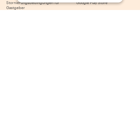
Stornierungsbedingungen für
Google Play Store
Gastgeber
AGB für Gastgeber
Gastgeber werden
Folge uns
Wir akzeptieren
Mastercard, Visa, Amex, Di
Facebook
Instagram
YouTube
Verfügbarkeit variiert je nach Reiseziel
©
2026
Withlocals.com
|
Datenschutzerklärung
|
Cookies
|
Seitenübersicht