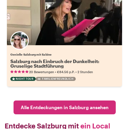
Genieße Salzburg mit Sabine
Salzburg nach Einbruch der Dunkelheit:
Gruselige Stadtführung
•
•
20 Bewertungen
€84.56
p.P.
2 Stunden
NIGHT TOUR
FAMILIENFREUNDLICH
Alle Entdeckungen in Salzburg ansehen
Entdecke Salzburg mit
ein Local