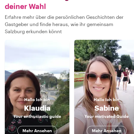
deiner Wahl
Erfahre mehr über die persönlichen Geschichten der
Gastgeber und finde heraus, wie ihr gemeinsam
Salzburg erkunden könnt
Hallo
Ich bin
Hallo
Ich bin
Klaudia
Sabine
Your enthusiastic guide
Your motivated Guide
Mehr Ansehen
Mehr Ansehen