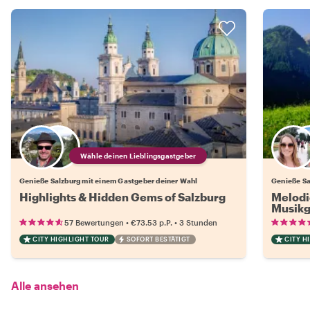
Wähle deinen Lieblingsgastgeber
Genieße Salzburg mit einem Gastgeber deiner Wahl
Genieße Sa
Highlights & Hidden Gems of Salzburg
Melodi
Musikg
•
•
57 Bewertungen
€73.53
p.P.
3 Stunden
CITY HIGHLIGHT TOUR
SOFORT BESTÄTIGT
CITY H
Alle ansehen