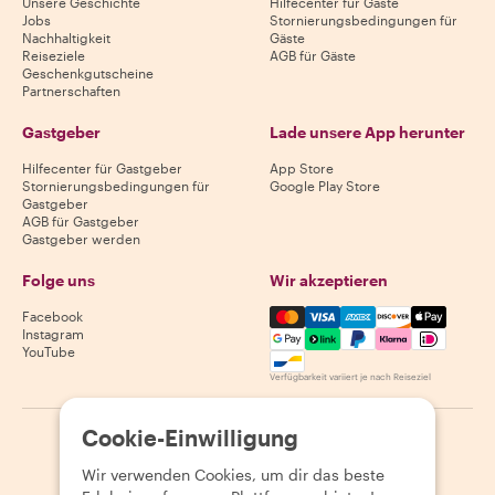
Unsere Geschichte
Hilfecenter für Gäste
Jobs
Stornierungsbedingungen für
Nachhaltigkeit
Gäste
Reiseziele
AGB für Gäste
Geschenkgutscheine
Partnerschaften
Gastgeber
Lade unsere App herunter
Hilfecenter für Gastgeber
App Store
Stornierungsbedingungen für
Google Play Store
Gastgeber
AGB für Gastgeber
Gastgeber werden
Folge uns
Wir akzeptieren
Mastercard, Visa, Amex, Di
Facebook
Instagram
YouTube
Verfügbarkeit variiert je nach Reiseziel
Cookie-Einwilligung
©
2026
Withlocals.com
|
Datenschutzerklärung
|
Cookies
|
Seitenübersicht
Wir verwenden Cookies, um dir das beste