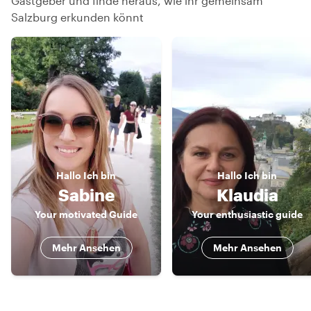
Gastgeber und finde heraus, wie ihr gemeinsam
Salzburg erkunden könnt
Hallo
Ich bin
Hallo
Ich bin
Sabine
Klaudia
Your motivated Guide
Your enthusiastic guide
Mehr Ansehen
Mehr Ansehen