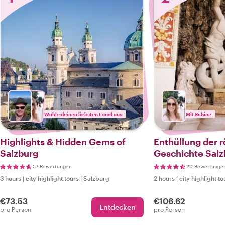
Wähle deinen liebsten Local aus
Mit Sabine
Highlights & Hidden Gems of
Enthüllung der 
Salzburg
Geschichte Salz
57 Bewertungen
20 Bewertunge
3 hours
|
city highlight tours
|
Salzburg
2 hours
|
city highlight to
€73.53
€106.62
Entdecken
pro Person
pro Person