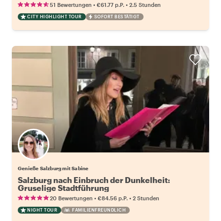
•
•
51 Bewertungen
€61.77
p.P.
2.5 Stunden
CITY HIGHLIGHT TOUR
SOFORT BESTÄTIGT
Genieße Salzburg mit Sabine
Salzburg nach Einbruch der Dunkelheit:
Gruselige Stadtführung
•
•
20 Bewertungen
€84.56
p.P.
2 Stunden
NIGHT TOUR
FAMILIENFREUNDLICH