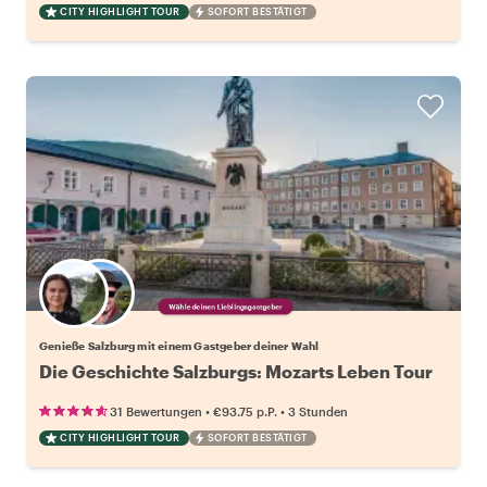
CITY HIGHLIGHT TOUR
SOFORT BESTÄTIGT
Wähle deinen Lieblingsgastgeber
Genieße Salzburg mit einem Gastgeber deiner Wahl
Die Geschichte Salzburgs: Mozarts Leben Tour
•
•
31 Bewertungen
€93.75
p.P.
3 Stunden
CITY HIGHLIGHT TOUR
SOFORT BESTÄTIGT