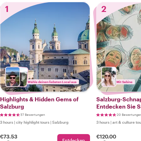
1
2
Wähle deinen liebsten Local aus
Mit Sabine
Highlights & Hidden Gems of
Salzburg-Schna
Salzburg
Entdecken Sie S
einem Reiseleit
57 Bewertungen
20 Bewertunge
Fotografen
3 hours
|
city highlight tours
|
Salzburg
3 hours
|
art & culture to
€73.53
€120.00
Entdecken