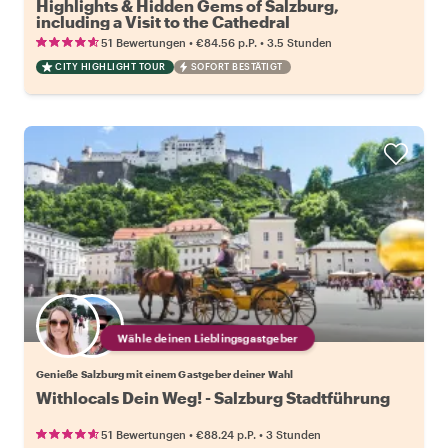
Highlights & Hidden Gems of Salzburg,
including a Visit to the Cathedral
•
•
51 Bewertungen
€84.56
p.P.
3.5 Stunden
CITY HIGHLIGHT TOUR
SOFORT BESTÄTIGT
Wähle deinen Lieblingsgastgeber
Genieße Salzburg mit einem Gastgeber deiner Wahl
Withlocals Dein Weg! - Salzburg Stadtführung
•
•
51 Bewertungen
€88.24
p.P.
3 Stunden