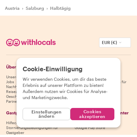
Austria
›
Salzburg
›
Halbtägig
EUR (€)
Über Withlocals
Gäste
Cookie-Einwilligung
Unsere Geschichte
Hilfecenter für Gäste
Wir verwenden Cookies, um dir das beste
Jobs
Stornierungsbedingungen für
Erlebnis auf unserer Plattform zu bieten!
Nachhaltigkeit
Gäste
Außerdem nutzen wir Cookies für Analyse-
Reiseziele
AGB für Gäste
Geschenkgutscheine
und Marketingzwecke.
Partnerschaften
Cookies
Einstellungen
Gastgeber
Lade unsere App herunter
ändern
akzeptieren
Hilfecenter für Gastgeber
App Store
Stornierungsbedingungen für
Google Play Store
Gastgeber