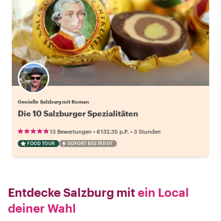
Genieße Salzburg mit Roman
Die 10 Salzburger Spezialitäten
•
•
13 Bewertungen
€132.35
p.P.
3 Stunden
FOOD TOUR
SOFORT BESTÄTIGT
Entdecke Salzburg mit
ein Local
deiner Wahl