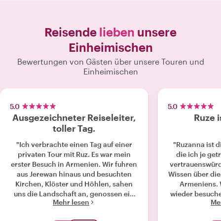
Reisende
lieben
unsere
Einheimischen
Bewertungen von Gästen über unsere Touren und
Einheimischen
5.0
5.0
Ausgezeichneter Reiseleiter,
Ruze i
toller Tag.
"Ich verbrachte einen Tag auf einer
"Ruzanna ist di
privaten Tour mit Ruz. Es war mein
die ich je get
erster Besuch in Armenien. Wir fuhren
vertrauenswürd
aus Jerewan hinaus und besuchten
Wissen über die
Kirchen, Klöster und Höhlen, sahen
Armeniens. 
uns die Landschaft an, genossen ein
wieder besuche
Mehr lesen
Me
köstliches armenisches Mittagessen
Hil
und probierten Wein. Für mich war es