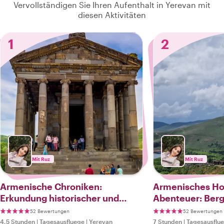
Vervollständigen Sie Ihren Aufenthalt in Yerevan mit
diesen Aktivitäten
1
2
Mit Ruz
Mit Ruz
Armenische Chroniken:
Armenisches Ho
Erkundung historischer und
Abenteuer: Berge
kultureller Stätten
und Gelassenhei
52 Bewertungen
52 Bewertungen
4,5 Stunden
|
Tagesausfluege
|
Yerevan
7 Stunden
|
Tagesausflu