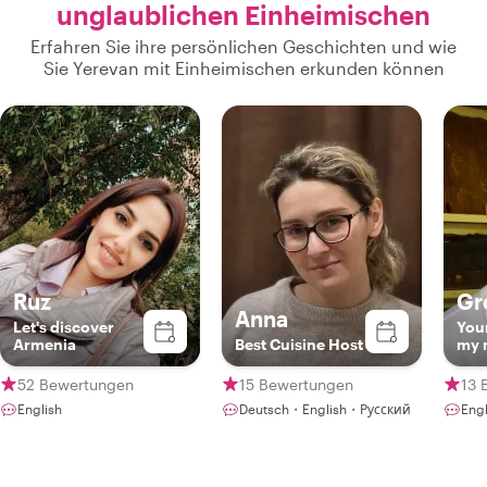
unglaublichen Einheimischen
Erfahren Sie ihre persönlichen Geschichten und wie
Sie Yerevan mit Einheimischen erkunden können
Ruz
Gr
Anna
Let's discover
Your
Armenia
Best Cuisine Host
my 
prio
52 Bewertungen
15 Bewertungen
13 
English
Deutsch・English・Русский
Eng