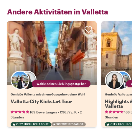
Andere Aktivitäten in
Valletta
Wähle deinen Lieblingsgastgeber
Genieße Valletta mit einem Gastgeber deiner Wahl
Genieße Valletta 
Valletta City Kickstart Tour
Highlights
Valletta
•
•
169 Bewertungen
€36.77
p.P.
2
166 
Stunden
Stunden
CITY HIGHLIGHT TOUR
SOFORT BESTÄTIGT
CITY HIGHLIG