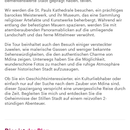
bemerkenswerte Stadt geprägt haben, teilen.
Wir werden die St. Pauls Kathedrale besuchen, ein prächtiges
barockes Meisterwerk, und ihr Museum, das eine Sammlung
religiöser Artefakte und Kunstwerke beherbergt. Während wir
entlang der befestigten Mauern spazieren, werden Sie mit
atemberaubenden Panoramablicken auf die umliegende
Landschaft und das ferne Mittelmeer verwöhnt.
Die Tour beinhaltet auch den Besuch einiger versteckter
Juwelen, wie malerische Gassen und weniger bekannte
Sehenswürdigkeiten, die den authentischen Charme von
Mdina zeigen. Unterwegs haben Sie die Möglichkeit,
wunderschöne Fotos zu machen und die ruhige Atmosphäre
dieser historischen Stadt aufzusaugen.
Ob Sie ein Geschichtsinteressierter, ein Kulturliebhaber oder
einfach nur auf der Suche nach dem Zauber von Mdina sind,
dieser Spaziergang verspricht eine unvergessliche Reise durch
die Zeit. Begleiten Sie mich und entdecken Sie die
Geheimnisse der Stillen Stadt auf einem reizvollen 2-
stündigen Abenteuer.