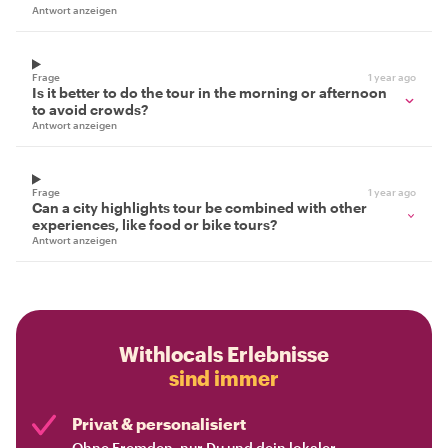
Antwort anzeigen
Frage
1 year ago
Is it better to do the tour in the morning or afternoon
to avoid crowds?
Antwort anzeigen
Frage
1 year ago
Can a city highlights tour be combined with other
experiences, like food or bike tours?
Antwort anzeigen
Withlocals Erlebnisse
sind immer
Privat & personalisiert
Ohne Fremden, nur Du und dein lokaler