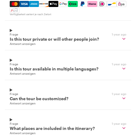
Mastercard, Visa, Amex, Discover, Apple Pay, Google Pay
Verfügbarkeit variiert je nach Zielort
Frage
1 year ago
Is this tour private or will other people join?
Antwort anzeigen
Frage
1 year ago
Is this tour available in multiple languages?
Antwort anzeigen
Frage
1 year ago
Can the tour be customized?
Antwort anzeigen
Frage
1 year ago
What places are included in the itinerary?
Antwort anzeigen