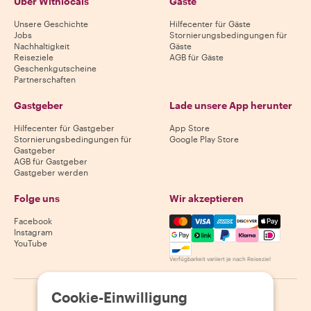
Über Withlocals
Gäste
Unsere Geschichte
Hilfecenter für Gäste
Jobs
Stornierungsbedingungen für
Nachhaltigkeit
Gäste
Reiseziele
AGB für Gäste
Geschenkgutscheine
Partnerschaften
Gastgeber
Lade unsere App herunter
Hilfecenter für Gastgeber
App Store
Stornierungsbedingungen für
Google Play Store
Gastgeber
AGB für Gastgeber
Gastgeber werden
Folge uns
Wir akzeptieren
Mastercard, Visa, Amex, Di
Facebook
Instagram
YouTube
Verfügbarkeit variiert je nach Reiseziel
Cookie-Einwilligung
©
2026
Withlocals.com
|
Datenschutzerklärung
|
Cookies
|