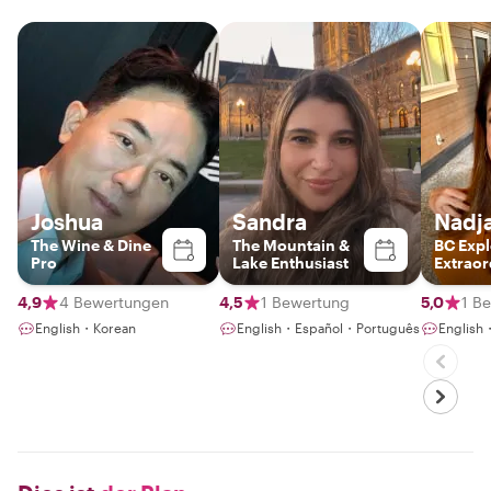
Joshua
Sandra
Nadj
The Wine & Dine
The Mountain &
BC Expl
Pro
Lake Enthusiast
Extraor
Your En
Guide t
4,9
4 Bewertungen
4,5
1 Bewertung
5,0
1 B
Vancou
English・Korean
English・Español・Português
English
Wonder