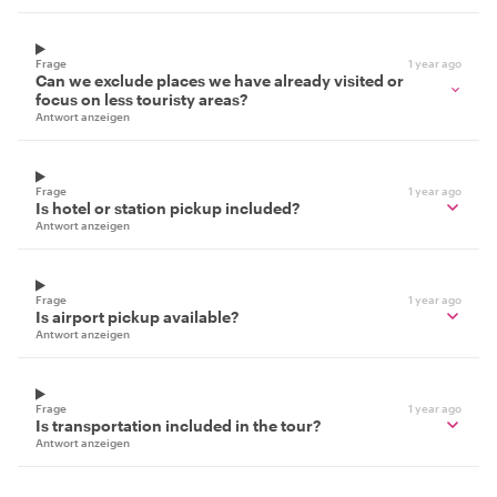
Frage
1 year ago
Can we exclude places we have already visited or
focus on less touristy areas?
Antwort anzeigen
Frage
1 year ago
Is hotel or station pickup included?
Antwort anzeigen
Frage
1 year ago
Is airport pickup available?
Antwort anzeigen
Frage
1 year ago
Is transportation included in the tour?
Antwort anzeigen