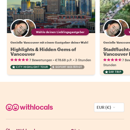
Wähle deinen Lieblingsgastgeber
Genieße Vancouver mit einem Gastgeber deiner Wahl
Genieße Vancouve
Highlights & Hidden Gems of
Stadtflucht
Vancouver
Vancouver 
Capilano Su
•
•
7 Bewertungen
€78.68
p.P.
3 Stunden
7 Be
Stunden
CITY HIGHLIGHT TOUR
SOFORT BESTÄTIGT
DAY TRIP
EUR (€)