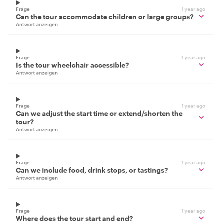
Frage
1 year ago
Can the tour accommodate children or large groups?
Antwort anzeigen
Frage
1 year ago
Is the tour wheelchair accessible?
Antwort anzeigen
Frage
1 year ago
Can we adjust the start time or extend/shorten the
tour?
Antwort anzeigen
Frage
1 year ago
Can we include food, drink stops, or tastings?
Antwort anzeigen
Frage
1 year ago
Where does the tour start and end?