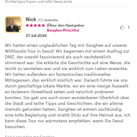
Großartiges Essen und tolle Gespräche
Nick
🇦🇺
Australia
(Über den Gastgeber
1
Sanghee Priscilla
)
27 Juli 2026
Wir hatten einen unglaublichen Tag mit Sanghee auf unserer
Withlocals-Tour in Seoul! Wir begannen mit einem Ausflug zur
DMZ, der sowohl faszinierend als auch nachdenklich
stimmend war. Sie erklärte die Geschichte auf eine Weise, die
leicht zu verstehen war und sie wirklich zum Leben erweckte.
Wir hatten außerdem ein fantastisches traditionelles
Mittagessen, das wirklich köstlich war. Danach führte sie uns
durch geschäftige lokale Märkte, wo wir eine riesige Auswahl
an leckerem Streetfood sehen und natürlich probieren
konnten. Sie gab uns auch einen wunderbaren Überblick über
die Stadt und teilte Tipps und Geschichten, die wir alleine
niemals gefunden hätten. Sanghee ist extrem sachkundig,
eine tolle Begleitung und strahlt Stolz auf ihre Heimat aus. Ich
kann diese Tour nur wärmstens empfehlen, wenn Sie Seoul
besuchen.
Seoul erkunden mit Sanghee