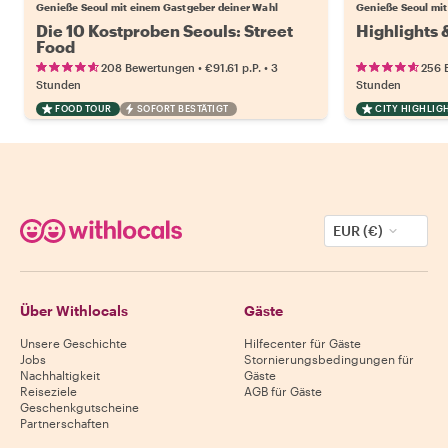
Genieße Seoul mit einem Gastgeber deiner Wahl
Genieße Seoul mit
Die 10 Kostproben Seouls: Street
Highlights 
Food
•
•
208 Bewertungen
€91.61
p.P.
3
256 
Stunden
Stunden
FOOD TOUR
SOFORT BESTÄTIGT
CITY HIGHLIG
EUR (€)
Über Withlocals
Gäste
Unsere Geschichte
Hilfecenter für Gäste
Jobs
Stornierungsbedingungen für
Nachhaltigkeit
Gäste
Reiseziele
AGB für Gäste
Geschenkgutscheine
Partnerschaften