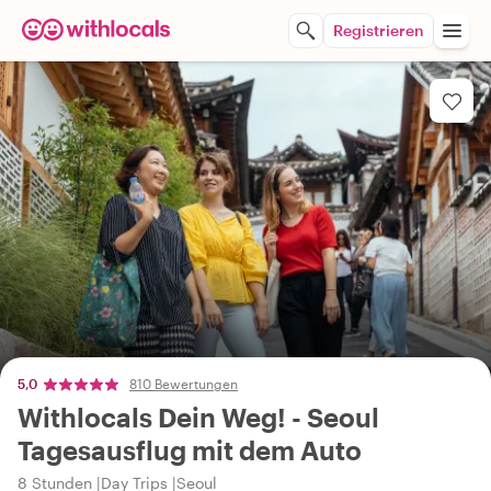
Registrieren
5,0
810 Bewertungen
Withlocals Dein Weg! - Seoul
Tagesausflug mit dem Auto
8 Stunden
Day Trips
Seoul