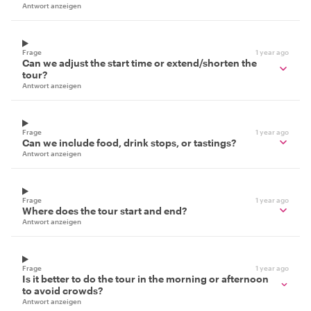
Antwort anzeigen
Frage
1 year ago
Can we adjust the start time or extend/shorten the
tour?
Antwort anzeigen
Frage
1 year ago
Can we include food, drink stops, or tastings?
Antwort anzeigen
Frage
1 year ago
Where does the tour start and end?
Antwort anzeigen
Frage
1 year ago
Is it better to do the tour in the morning or afternoon
to avoid crowds?
Antwort anzeigen