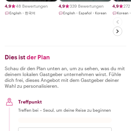
Seoul
4,9
48 Bewertungen
4,9
339 Bewertungen
4,9
272
English・한국어
English・Español・Korean
Korean・
Dies ist
der Plan
Schau dir den Plan unten an, um zu sehen, was du mit
deinem lokalen Gastgeber unternehmen wirst. Fühle
dich frei, dieses Angebot mit dem Gastgeber deiner
Wahl zu personalisieren.
Treffpunkt
Treffen bei – Seoul, um deine Reise zu beginnen