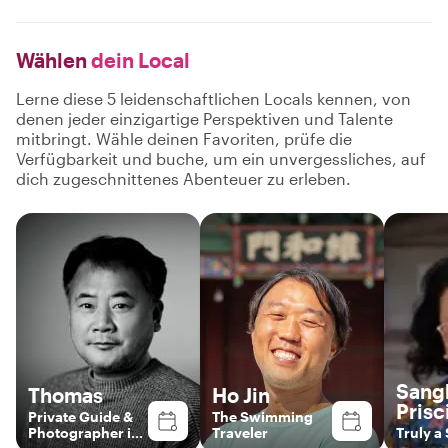
Wählen
dein Local
Lerne diese 5 leidenschaftlichen Locals kennen, von
denen jeder einzigartige Perspektiven und Talente
mitbringt. Wähle deinen Favoriten, prüfe die
Verfügbarkeit und buche, um ein unvergessliches, auf
dich zugeschnittenes Abenteuer zu erleben.
Sang
Thomas
Ho Jin
Prisci
Private Guide &
The Swimming
Photographer in
Traveler
Truly a