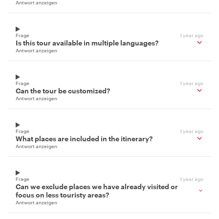
Antwort anzeigen
Frage
1 year ago
Is this tour available in multiple languages?
Antwort anzeigen
Frage
1 year ago
Can the tour be customized?
Antwort anzeigen
Frage
1 year ago
What places are included in the itinerary?
Antwort anzeigen
Frage
1 year ago
Can we exclude places we have already visited or
focus on less touristy areas?
Antwort anzeigen