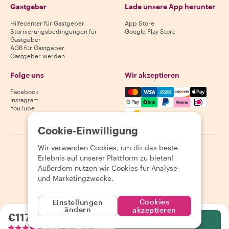
Gastgeber
Lade unsere App herunter
Hilfecenter für Gastgeber
App Store
Stornierungsbedingungen für
Google Play Store
Gastgeber
AGB für Gastgeber
Gastgeber werden
Folge uns
Wir akzeptieren
Mastercard, Visa, Amex, Di
Facebook
Instagram
YouTube
Verfügbarkeit variiert je nach Reiseziel
Cookie-Einwilligung
Wir verwenden Cookies, um dir das beste
©
2026
Withlocals.com
|
Datenschutzerklärung
|
Cookies
|
Erlebnis auf unserer Plattform zu bieten!
Seitenübersicht
Außerdem nutzen wir Cookies für Analyse-
und Marketingzwecke.
Cookies
Einstellungen
ändern
akzeptieren
€117.65
pro Person
Wählen
810 Bewertungen