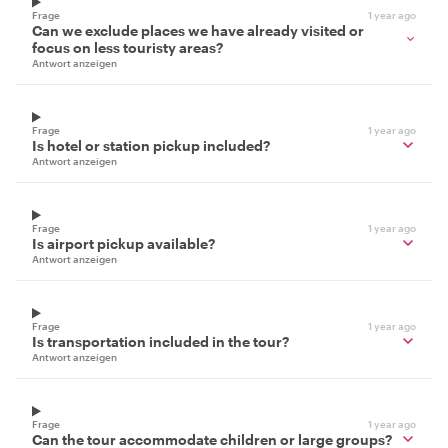
Frage
1 year ago
Can we exclude places we have already visited or
focus on less touristy areas?
Antwort anzeigen
Frage
1 year ago
Is hotel or station pickup included?
Antwort anzeigen
Frage
1 year ago
Is airport pickup available?
Antwort anzeigen
Frage
1 year ago
Is transportation included in the tour?
Antwort anzeigen
Frage
1 year ago
Can the tour accommodate children or large groups?