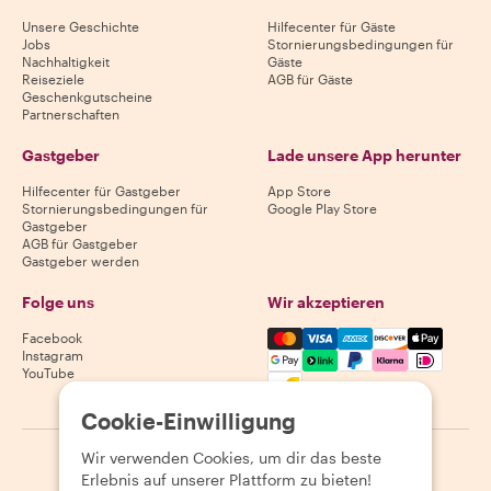
Unsere Geschichte
Hilfecenter für Gäste
Jobs
Stornierungsbedingungen für
Nachhaltigkeit
Gäste
Reiseziele
AGB für Gäste
Geschenkgutscheine
Partnerschaften
Gastgeber
Lade unsere App herunter
Hilfecenter für Gastgeber
App Store
Stornierungsbedingungen für
Google Play Store
Gastgeber
AGB für Gastgeber
Gastgeber werden
Folge uns
Wir akzeptieren
Mastercard, Visa, Amex, Di
Facebook
Instagram
YouTube
Verfügbarkeit variiert je nach Reiseziel
Cookie-Einwilligung
Wir verwenden Cookies, um dir das beste
©
2026
Withlocals.com
|
Datenschutzerklärung
|
Cookies
|
Erlebnis auf unserer Plattform zu bieten!
Seitenübersicht