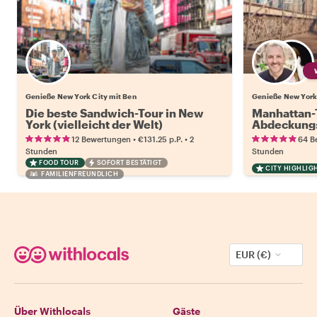
Genieße New York City mit Ben
Die beste Sandwich-Tour in New
Manhattan-T
York (vielleicht der Welt)
Abdeckung:
Erlebnis
•
•
12 Bewertungen
€131.25
p.P.
2
64 B
Stunden
Stunden
FOOD TOUR
SOFORT BESTÄTIGT
CITY HIGHLIG
FAMILIENFREUNDLICH
EUR (€)
Über Withlocals
Gäste