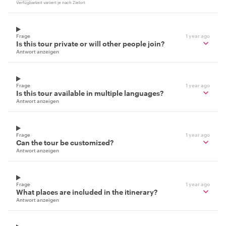
Verfügbarkeit variiert je nach Zielort
Frage
1 year ago
Is this tour private or will other people join?
Antwort anzeigen
Frage
1 year ago
Is this tour available in multiple languages?
Antwort anzeigen
Frage
1 year ago
Can the tour be customized?
Antwort anzeigen
Frage
1 year ago
What places are included in the itinerary?
Antwort anzeigen